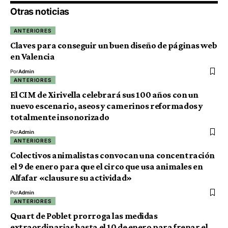
Otras noticias
ANTERIORES
Claves para conseguir un buen diseño de páginas web
en Valencia
Por
Admin
ANTERIORES
El CIM de Xirivella celebrará sus 100 años con un
nuevo escenario, aseos y camerinos reformados y
totalmente insonorizado
Por
Admin
ANTERIORES
Colectivos animalistas convocan una concentración
el 9 de enero para que el circo que usa animales en
Alfafar «clausure su actividad»
Por
Admin
ANTERIORES
Quart de Poblet prorroga las medidas
extraordinarias hasta el 10 de enero para frenar el