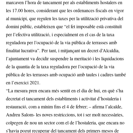
marcaven l’hora de tancament per als establiments hostalers en
les 17.00 hores, considerant que les ordenances fiscals en vigor
al municipi, que regulen les taxes per la utilització privativa del
domini públic, estableixen que “el fet imposable està constituït
per l’efectiva utilització, i especialment en el cas de la taxa
reguladora per l’ocupació de la via pública de terrasses amb
finalitat lucrativa”. Per tant, i mitjançant un decret d’Alcaldia,
l’ajuntament va decidir suspendre la meritació i les liquidacions
de la quantia de la taxa reguladora per l’ocupació de la via
pública de les terrasses amb ocupació amb taules i cadires també
en l’exercici 2021.
“La mesura pren encara més sentit en el dia de hui, en què s’ha
decretat el tancament dels establiments i activitat d’hostaleria i
restauració, com a mínim fins el 4 de febrer; – afirma l’alcalde,
Andreu Salom- les noves restriccions, tot i ser molt necessàries,
colpegen de nou un sector com el de l’hostaleria, que encara no
s’havia pogut recuperar del tancament dels primers mesos de