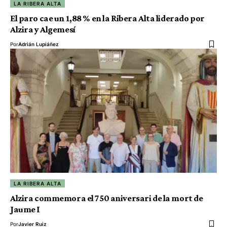
LA RIBERA ALTA
El paro cae un 1,88 % en la Ribera Alta liderado por
Alzira y Algemesí
Por
Adrián Lupiáñez
LA RIBERA ALTA
Alzira commemora el 750 aniversari de la mort de
Jaume I
Por
Javier Ruiz