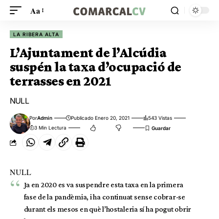
Aa
LA RIBERA ALTA
L’Ajuntament de l’Alcúdia
suspén la taxa d’ocupació de
terrasses en 2021
NULL
Por
Admin
Publicado Enero 20, 2021
543 Vistas
3 Min Lectura
NULL
Ja en 2020 es va suspendre esta taxa en la primera
fase de la pandèmia, i ha continuat sense cobrar-se
durant els mesos en què l’hostaleria sí ha pogut obrir