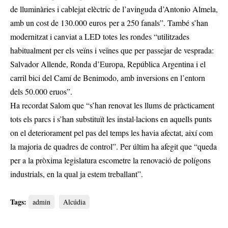
de lluminàries i cablejat elèctric de l’avinguda d’Antonio Almela,
amb un cost de 130.000 euros per a 250 fanals”. També s’han
modernitzat i canviat a LED totes les rondes “utilitzades
habitualment per els veïns i veïnes que per passejar de vesprada:
Salvador Allende, Ronda d’Europa, República Argentina i el
carril bici del Camí de Benimodo, amb inversions en l’entorn
dels 50.000 eruos”.
Ha recordat Salom que “s’han renovat les llums de pràcticament
tots els parcs i s’han substituït les instal·lacions en aquells punts
on el deteriorament pel pas del temps les havia afectat, així com
la majoria de quadres de control”. Per últim ha afegit que “queda
per a la pròxima legislatura escometre la renovació de polígons
industrials, en la qual ja estem treballant”.
Tags:
admin
Alcúdia