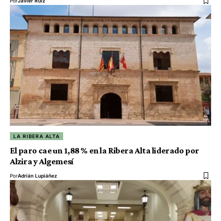
Por
Javier Ruiz
LA RIBERA ALTA
El paro cae un 1,88 % en la Ribera Alta liderado por
Alzira y Algemesí
Por
Adrián Lupiáñez