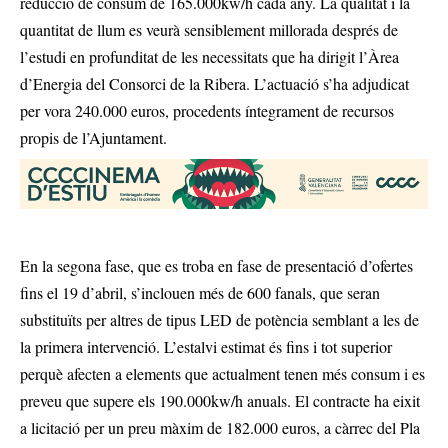
reducció de consum de 165.000kw/h cada any. La qualitat i la
quantitat de llum es veurà sensiblement millorada després de
l’estudi en profunditat de les necessitats que ha dirigit l’Àrea
d’Energia del Consorci de la Ribera. L’actuació s’ha adjudicat
per vora 240.000 euros, procedents íntegrament de recursos
propis de l’Ajuntament.
En la segona fase, que es troba en fase de presentació d’ofertes
fins el 19 d’abril, s’inclouen més de 600 fanals, que seran
substituïts per altres de tipus LED de potència semblant a les de
la primera intervenció. L’estalvi estimat és fins i tot superior
perquè afecten a elements que actualment tenen més consum i es
preveu que supere els 190.000kw/h anuals. El contracte ha eixit
a licitació per un preu màxim de 182.000 euros, a càrrec del Pla