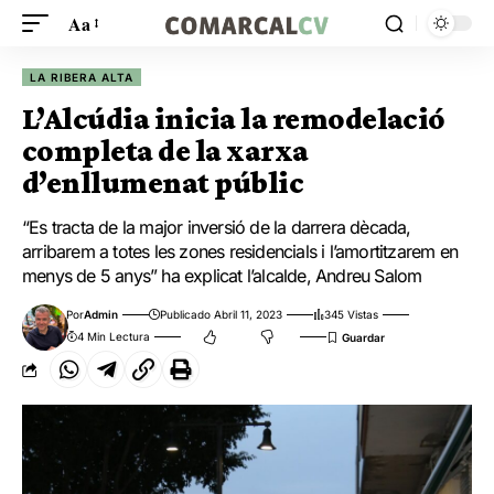
Aa
LA RIBERA ALTA
L’Alcúdia inicia la remodelació
completa de la xarxa
d’enllumenat públic
“Es tracta de la major inversió de la darrera dècada,
arribarem a totes les zones residencials i l’amortitzarem en
menys de 5 anys” ha explicat l’alcalde, Andreu Salom
Por
Admin
Publicado Abril 11, 2023
345 Vistas
4 Min Lectura