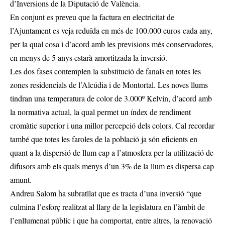
d’Inversions de la Diputació de València.
En conjunt es preveu que la factura en electricitat de
l’Ajuntament es veja reduïda en més de 100.000 euros cada any,
per la qual cosa i d’acord amb les previsions més conservadores,
en menys de 5 anys estarà amortitzada la inversió.
Les dos fases contemplen la substitució de fanals en totes les
zones residencials de l’Alcúdia i de Montortal. Les noves llums
tindran una temperatura de color de 3.000º Kelvin, d’acord amb
la normativa actual, la qual permet un índex de rendiment
cromàtic superior i una millor percepció dels colors. Cal recordar
també que totes les faroles de la població ja són eficients en
quant a la dispersió de llum cap a l’atmosfera per la utilització de
difusors amb els quals menys d’un 3% de la llum es dispersa cap
amunt.
Andreu Salom ha subratllat que es tracta d’una inversió “que
culmina l’esforç realitzat al llarg de la legislatura en l’àmbit de
l’enllumenat públic i que ha comportat, entre altres, la renovació