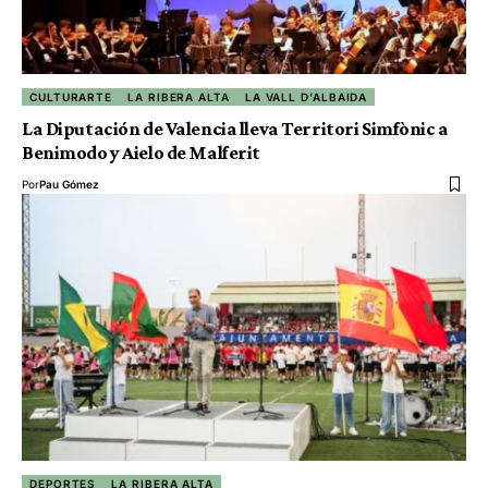
CULTURARTE
LA RIBERA ALTA
LA VALL D'ALBAIDA
La Diputación de Valencia lleva Territori Simfònic a
Benimodo y Aielo de Malferit
Por
Pau Gómez
DEPORTES
LA RIBERA ALTA