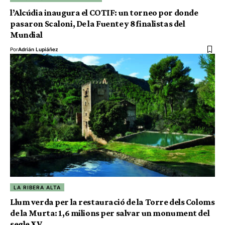
l’Alcúdia inaugura el COTIF: un torneo por donde
pasaron Scaloni, De la Fuente y 8 finalistas del
Mundial
Por
Adrián Lupiáñez
LA RIBERA ALTA
Llum verda per la restauració de la Torre dels Coloms
de la Murta: 1,6 milions per salvar un monument del
segle XV