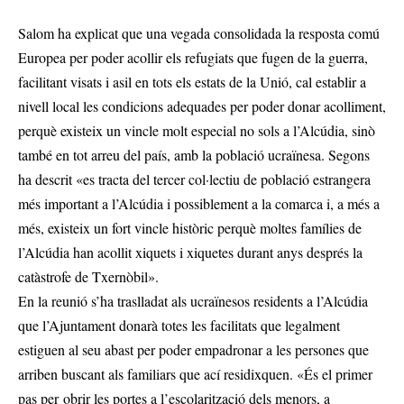
Salom ha explicat que una vegada consolidada la resposta comú
Europea per poder acollir els refugiats que fugen de la guerra,
facilitant visats i asil en tots els estats de la Unió, cal establir a
nivell local les condicions adequades per poder donar acolliment,
perquè existeix un vincle molt especial no sols a l’Alcúdia, sinò
també en tot arreu del país, amb la població ucraïnesa. Segons
ha descrit «es tracta del tercer col·lectiu de població estrangera
més important a l’Alcúdia i possiblement a la comarca i, a més a
més, existeix un fort vincle històric perquè moltes famílies de
l’Alcúdia han acollit xiquets i xiquetes durant anys després la
catàstrofe de Txernòbil».
En la reunió s’ha traslladat als ucraïnesos residents a l’Alcúdia
que l’Ajuntament donarà totes les facilitats que legalment
estiguen al seu abast per poder empadronar a les persones que
arriben buscant als familiars que ací residixquen. «És el primer
pas per obrir les portes a l’escolarització dels menors, a