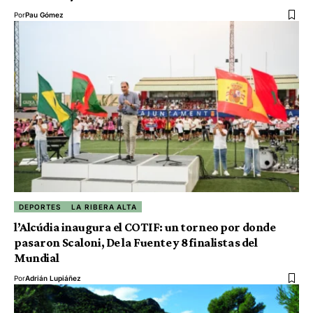
Por
Pau Gómez
DEPORTES
LA RIBERA ALTA
l’Alcúdia inaugura el COTIF: un torneo por donde
pasaron Scaloni, De la Fuente y 8 finalistas del
Mundial
Por
Adrián Lupiáñez