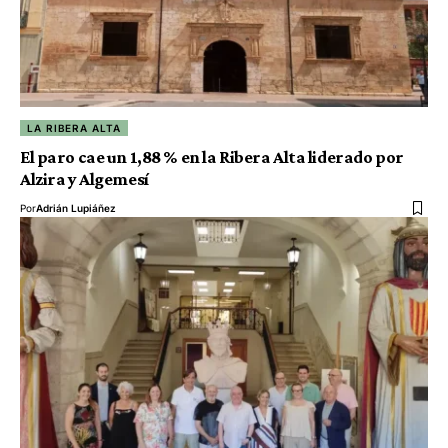
LA RIBERA ALTA
El paro cae un 1,88 % en la Ribera Alta liderado por
Alzira y Algemesí
Por
Adrián Lupiáñez