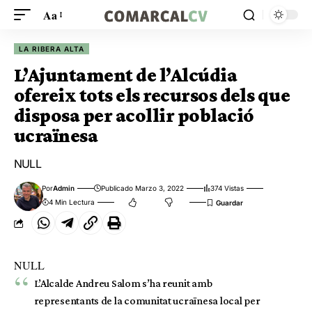
Aa
LA RIBERA ALTA
L’Ajuntament de l’Alcúdia
ofereix tots els recursos dels que
disposa per acollir població
ucraïnesa
NULL
Por
Admin
Publicado Marzo 3, 2022
374 Vistas
4 Min Lectura
NULL
L’Alcalde Andreu Salom s’ha reunit amb
representants de la comunitat ucraïnesa local per