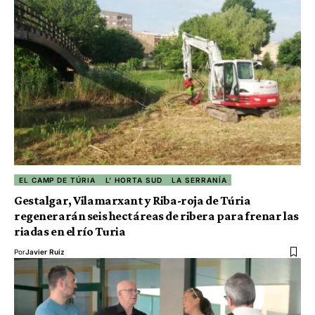
EL CAMP DE TÚRIA
L' HORTA SUD
LA SERRANÍA
Gestalgar, Vilamarxant y Riba-roja de Túria
regenerarán seis hectáreas de ribera para frenar las
riadas en el río Turia
Por
Javier Ruiz