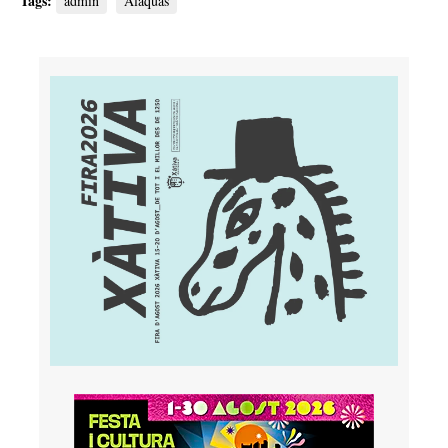
Tags:
admin
Alaquàs