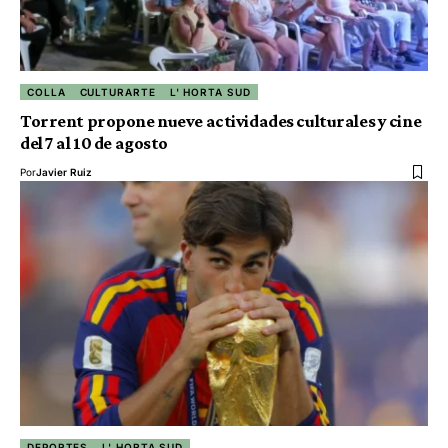
COLLA
CULTURARTE
L' HORTA SUD
Torrent propone nueve actividades culturales y cine
del 7 al 10 de agosto
Por
Javier Ruiz
DEPORTES
L' HORTA SUD