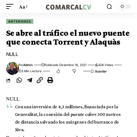
Aa
ANTERIORES
Se abre al tráfico el nuevo puente
que conecta Torrent y Alaquàs
NULL
Por
Admin
Publicado Diciembre 16, 2021
428 Vistas
3 Min Lectura
NULL
Con una inversión de 4,3 millones, financiada por la
Generalitat, la conexión del puente cubre 300 metros
de distancia salvando los márgenes del barranco de
Xiva.