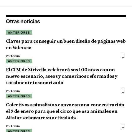
Otras noticias
ANTERIORES
Claves para conseguir un buen diseño de páginas web
en Valencia
Por
Admin
ANTERIORES
El CIM de Xirivella celebrará sus 100 años con un
nuevo escenario, aseos y camerinos reformados y
totalmente insonorizado
Por
Admin
ANTERIORES
Colectivos animalistas convocan una concentración
el 9 de enero para que el circo que usa animales en
Alfafar «clausure su actividad»
Por
Admin
ANTERIORES