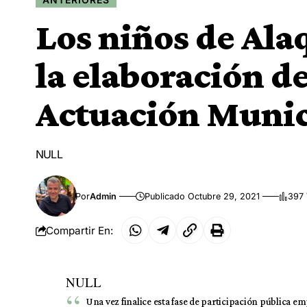
Los niños de Ala
la elaboración d
Actuación Muni
NULL
Por
Admin
Publicado Octubre 29, 2021
397 
Compartir En:
NULL
Una vez finalice esta fase de participación pública em