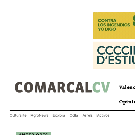
Valen
Opini
Culturarte
AgroNews
Explora
Colla
Arrels
Activos
ANTERIORES