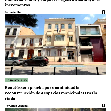
incrementos
Por
Javier Ruiz
L' HORTA SUD
Benetússer aprueba por unanimidad la
reconstrucción de 4 espacios municipales tras la
riada
Por
Adrián Lupiáñez