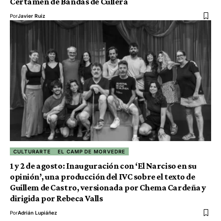
Certamen de Bandas de Cullera
Por
Javier Ruiz
CULTURARTE
EL CAMP DE MORVEDRE
1 y 2 de agosto: Inauguración con ‘El Narciso en su
opinión’, una producción del IVC sobre el texto de
Guillem de Castro, versionada por Chema Cardeña y
dirigida por Rebeca Valls
Por
Adrián Lupiáñez