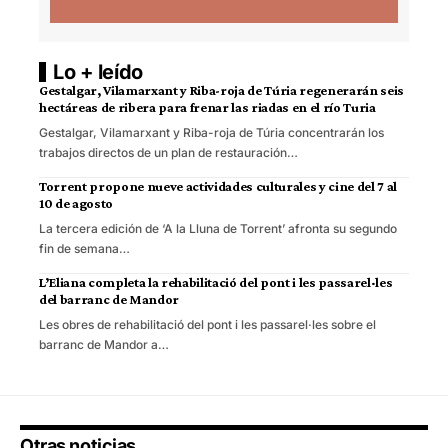
Lo + leído
Gestalgar, Vilamarxant y Riba-roja de Túria regenerarán seis
hectáreas de ribera para frenar las riadas en el río Turia
Gestalgar, Vilamarxant y Riba-roja de Túria concentrarán los
trabajos directos de un plan de restauración…
Torrent propone nueve actividades culturales y cine del 7 al
10 de agosto
La tercera edición de ‘A la Lluna de Torrent’ afronta su segundo
fin de semana…
L’Eliana completa la rehabilitació del pont i les passarel·les
del barranc de Mandor
Les obres de rehabilitació del pont i les passarel·les sobre el
barranc de Mandor a…
Otras noticias