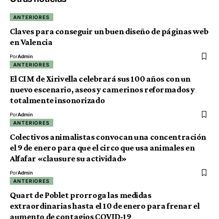
ANTERIORES
Claves para conseguir un buen diseño de páginas web
en Valencia
Por
Admin
ANTERIORES
El CIM de Xirivella celebrará sus 100 años con un
nuevo escenario, aseos y camerinos reformados y
totalmente insonorizado
Por
Admin
ANTERIORES
Colectivos animalistas convocan una concentración
el 9 de enero para que el circo que usa animales en
Alfafar «clausure su actividad»
Por
Admin
ANTERIORES
Quart de Poblet prorroga las medidas
extraordinarias hasta el 10 de enero para frenar el
aumento de contagios COVID-19