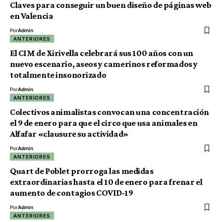
Claves para conseguir un buen diseño de páginas web
en Valencia
Por
Admin
ANTERIORES
El CIM de Xirivella celebrará sus 100 años con un
nuevo escenario, aseos y camerinos reformados y
totalmente insonorizado
Por
Admin
ANTERIORES
Colectivos animalistas convocan una concentración
el 9 de enero para que el circo que usa animales en
Alfafar «clausure su actividad»
Por
Admin
ANTERIORES
Quart de Poblet prorroga las medidas
extraordinarias hasta el 10 de enero para frenar el
aumento de contagios COVID-19
Por
Admin
ANTERIORES