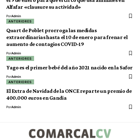
el 9 de enero para que el circo que usa animales en
Alfafar «clausure su actividad»
Por
Admin
ANTERIORES
Quart de Poblet prorroga las medidas
extraordinarias hasta el 10 de enero para frenar el
aumento de contagios COVID-19
Por
Admin
ANTERIORES
Yago es el primer bebé del año 2021 nacido en la Safor
Por
Admin
ANTERIORES
El Extra de Navidad de la ONCE reparte un premio de
400.000 euros en Gandia
Por
Admin