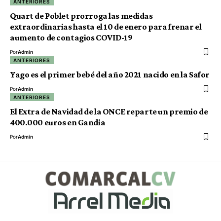
ANTERIORES
Quart de Poblet prorroga las medidas
extraordinarias hasta el 10 de enero para frenar el
aumento de contagios COVID-19
Por
Admin
ANTERIORES
Yago es el primer bebé del año 2021 nacido en la Safor
Por
Admin
ANTERIORES
El Extra de Navidad de la ONCE reparte un premio de
400.000 euros en Gandia
Por
Admin