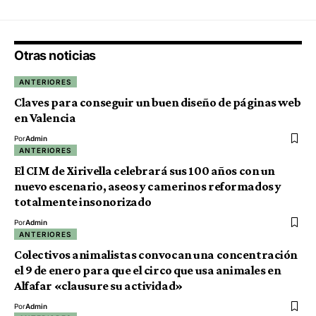
Otras noticias
ANTERIORES
Claves para conseguir un buen diseño de páginas web
en Valencia
Por
Admin
ANTERIORES
El CIM de Xirivella celebrará sus 100 años con un
nuevo escenario, aseos y camerinos reformados y
totalmente insonorizado
Por
Admin
ANTERIORES
Colectivos animalistas convocan una concentración
el 9 de enero para que el circo que usa animales en
Alfafar «clausure su actividad»
Por
Admin