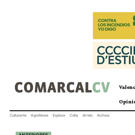
Valen
Opini
Culturarte
AgroNews
Explora
Colla
Arrels
Activos
ANTERIORES