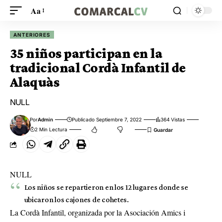
Aa
ANTERIORES
35 niños participan en la
tradicional Cordà Infantil de
Alaquàs
NULL
Por
Admin
Publicado Septiembre 7, 2022
364 Vistas
2 Min Lectura
NULL
Los niños se repartieron en los 12 lugares donde se
ubicaron los cajones de cohetes.
La Cordà Infantil, organizada por la Asociación Amics i