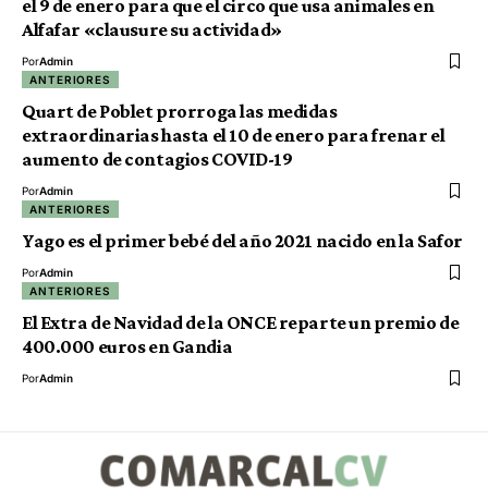
el 9 de enero para que el circo que usa animales en
Alfafar «clausure su actividad»
Por
Admin
ANTERIORES
Quart de Poblet prorroga las medidas
extraordinarias hasta el 10 de enero para frenar el
aumento de contagios COVID-19
Por
Admin
ANTERIORES
Yago es el primer bebé del año 2021 nacido en la Safor
Por
Admin
ANTERIORES
El Extra de Navidad de la ONCE reparte un premio de
400.000 euros en Gandia
Por
Admin