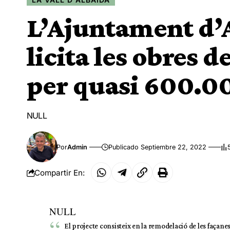
L’Ajuntament d’A
licita les obres 
per quasi 600.0
NULL
Por
Admin
Publicado Septiembre 22, 2022
Compartir En:
NULL
El projecte consisteix en la remodelació de les façanes, 