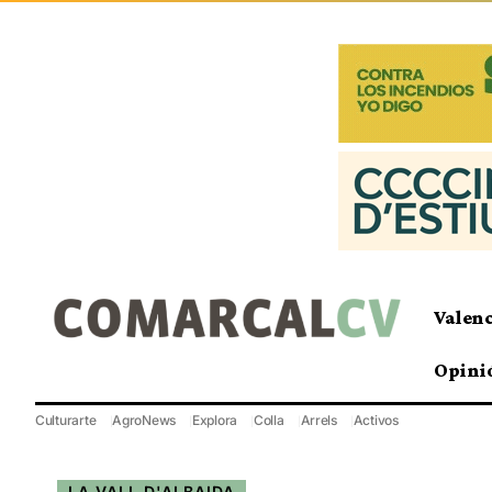
Valen
Opini
Culturarte
AgroNews
Explora
Colla
Arrels
Activos
LA VALL D'ALBAIDA