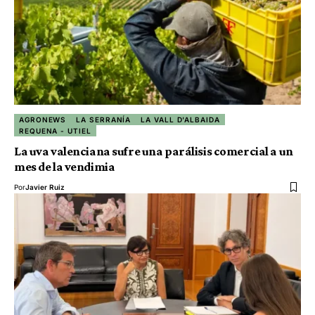
AGRONEWS
LA SERRANÍA
LA VALL D'ALBAIDA
REQUENA - UTIEL
La uva valenciana sufre una parálisis comercial a un
mes de la vendimia
Por
Javier Ruiz