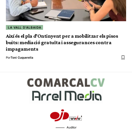
LA VALL D'ALBAIDA
Així és el pla d’Ontinyent per a mobilitzar els pisos
buits: mediació gratuïta i assegurances contra
impagaments
Por
Toni Cuquerella
Auditor