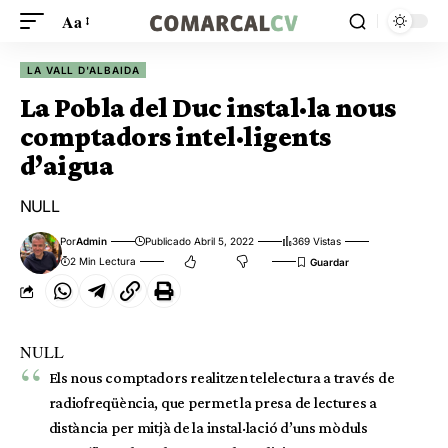
Aa
LA VALL D'ALBAIDA
La Pobla del Duc instal·la nous
comptadors intel·ligents
d’aigua
NULL
Por
Admin
Publicado Abril 5, 2022
369 Vistas
2 Min Lectura
NULL
Els nous comptadors realitzen telelectura a través de
radiofreqüència, que permet la presa de lectures a
distància per mitjà de la instal·lació d’uns mòduls