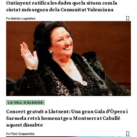
Ontinyent ratifica les dades que la situen com la
ciutat més segura de la Comunitat Valenciana
Por
Adrián Lupiáñez
LA VALL D'ALBAIDA
Concert gratuït a Llutxent: Una gran Gala d’Òpera i
Sarsuela retrà homenatge a Montserrat Caballé
aquest dissabte
Por
Toni Cuquerella