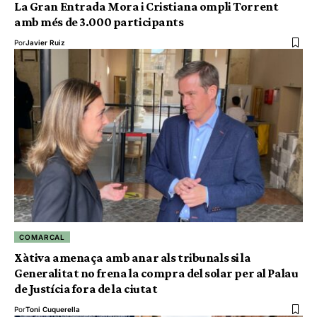
La Gran Entrada Mora i Cristiana ompli Torrent
amb més de 3.000 participants
Por
Javier Ruiz
COMARCAL
Xàtiva amenaça amb anar als tribunals si la
Generalitat no frena la compra del solar per al Palau
de Justícia fora de la ciutat
Por
Toni Cuquerella