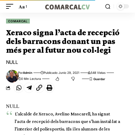
Aa
COMARCAL
Xeraco signa l’acta de recepció
dels barracons donant un pas
més per al futur nou col·legi
NULL
Por
Admin
Publicado Junio 29, 2021
548 Vistas
0 Min Lectura
NULL
L’alcalde de Xeraco, Avelino Mascarell, ha signat
l’acta de recepció dels barracons que s’han instal·lat a
l’interior del poliesportiu. Els i les alumnes de les