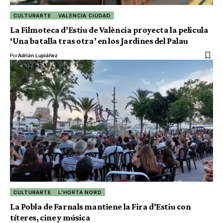
CULTURARTE
VALENCIA CIUDAD
La Filmoteca d’Estiu de València proyecta la pelicula
‘Una batalla tras otra’ en los Jardines del Palau
Por
Adrián Lupiáñez
CULTURARTE
L'HORTA NORD
La Pobla de Farnals mantiene la Fira d’Estiu con
títeres, cine y música