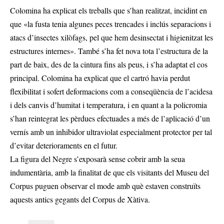
Colomina ha explicat els treballs que s’han realitzat, incidint en
que «la fusta tenia algunes peces trencades i inclús separacions i
atacs d’insectes xilòfags, pel que hem desinsectat i higienitzat les
estructures internes». També s’ha fet nova tota l’estructura de la
part de baix, des de la cintura fins als peus, i s’ha adaptat el cos
principal. Colomina ha explicat que el cartró havia perdut
flexibilitat i sofert deformacions com a conseqüència de l’acidesa
i dels canvis d’humitat i temperatura, i en quant a la policromia
s’han reintegrat les pèrdues efectuades a més de l’aplicació d’un
vernís amb un inhibidor ultraviolat especialment protector per tal
d’evitar deterioraments en el futur.
La figura del Negre s’exposarà sense cobrir amb la seua
indumentària, amb la finalitat de que els visitants del Museu del
Corpus puguen observar el mode amb què estaven construïts
aquests antics gegants del Corpus de Xàtiva.