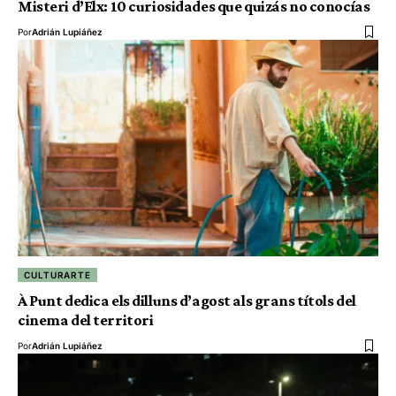
Misteri d’Elx: 10 curiosidades que quizás no conocías
Por
Adrián Lupiáñez
CULTURARTE
À Punt dedica els dilluns d’agost als grans títols del
cinema del territori
Por
Adrián Lupiáñez