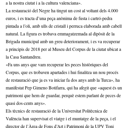
a la nostra ciutat i a la cultura valenciana».
La restauració del Negre ha tingut un cost al voltant dels 4.000
euros, i es tracta d’una peça anònima de fusta i cartró-pedra
pintada a l’oli, amb ulls de cristall i perruca elaborada amb cabell
natural. La figura es trobava emmagatzemada al dipòsit de la
Brigada municipal amb un greu deteriorament, i es va recuperar
a principis de 2018 per al Museu del Corpus de la ciutat ubicat a
la Casa Santandreu.
«Fa uns anys que vam recuperar les peces històriques del
Corpus, que es trobaven apartades i hui finalitza un nou procés
de restauració que ja es va iniciar fa dos anys amb la Turca», ha
manifestat Pep Gimeno Botifarra, qui ha afegit que «aquest és un
patrimoni que hem de guardar, perquè estem parlant de peces de
quasi dos-cents anys».
Els tècnics de restauració de la Universitat Politècnica de
València han supervisat el viatge i el muntatge de la peça, i el
director de l’Àrea de Fons d’Art i Patrimoni de la UPV Toni