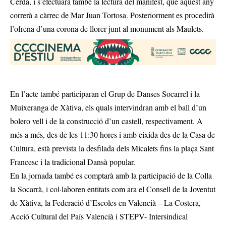
Cerdà, i s’efectuarà també la lectura del manifest, que aquest any
correrà a càrrec de Mar Juan Tortosa. Posteriorment es procedirà
l’ofrena d’una corona de llorer junt al monument als Maulets.
En l’acte també participaran el Grup de Danses Socarrel i la
Muixeranga de Xàtiva, els quals intervindran amb el ball d’un
bolero vell i de la construcció d’un castell, respectivament. A
més a més, des de les 11:30 hores i amb eixida des de la Casa de
Cultura, està prevista la desfilada dels Micalets fins la plaça Sant
Francesc i la tradicional Dansà popular.
En la jornada també es comptarà amb la participació de la Colla
la Socarrà, i col·laboren entitats com ara el Consell de la Joventut
de Xàtiva, la Federació d’Escoles en Valencià – La Costera,
Acció Cultural del País Valencià i STEPV- Intersindical