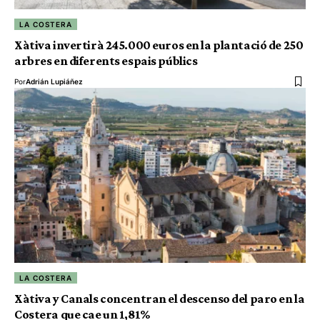
LA COSTERA
Xàtiva invertirà 245.000 euros en la plantació de 250
arbres en diferents espais públics
Por
Adrián Lupiáñez
LA COSTERA
Xàtiva y Canals concentran el descenso del paro en la
Costera que cae un 1,81%