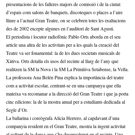
presentacions de les falleres majors de comissió i de la ciutat:
d’espais com salons de banquets, discoteques o places a l’aire
lliure a l’actual Gran Teatre, on se celebren totes les exaltacions
des de 2002 excepte algunes en l’auditori de Sant Agustí.
El periodista i locutor radiofònic Pablo Orts aborda en el seu
article una altra de les activitats per a les quals la creació del
Teatre va ser fonamental: la de les dues societats musicals de
Xàtiva. Orts detalla els usos del recinte al llarg de l’any que
realitzen la SM la Nova i la SM La Primitiva Setabense, la Vella.
La professora Ana Belén Pina explica la importància del teatre
com a activitat escolar, centrant-se en una campanya que ella
mateixa va recomanar a la direcció del Gran Teatre i que ja porta
cinc edicions: la de la mostra anual per a estudiants dedicada al
Segle d’Or.
La ballarina i coreògrafa Alicia Herrero, al capdavant d’una
companyia resident en el Gran Teatre, mostra la ingent activitat
al voltant de la dansa que s’ha desenvolupat en el recinte. Una