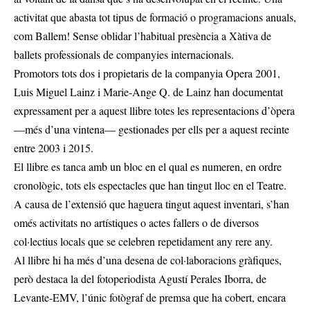
activitat que abasta tot tipus de formació o programacions anuals,
com Ballem! Sense oblidar l’habitual presència a Xàtiva de
ballets professionals de companyies internacionals.
Promotors tots dos i propietaris de la companyia Opera 2001,
Luis Miguel Lainz i Marie-Ange Q. de Lainz han documentat
expressament per a aquest llibre totes les representacions d’òpera
—més d’una vintena— gestionades per ells per a aquest recinte
entre 2003 i 2015.
El llibre es tanca amb un bloc en el qual es numeren, en ordre
cronològic, tots els espectacles que han tingut lloc en el Teatre.
A causa de l’extensió que haguera tingut aquest inventari, s’han
omés activitats no artístiques o actes fallers o de diversos
col·lectius locals que se celebren repetidament any rere any.
Al llibre hi ha més d’una desena de col·laboracions gràfiques,
però destaca la del fotoperiodista Agustí Perales Iborra, de
Levante-EMV, l’únic fotògraf de premsa que ha cobert, encara