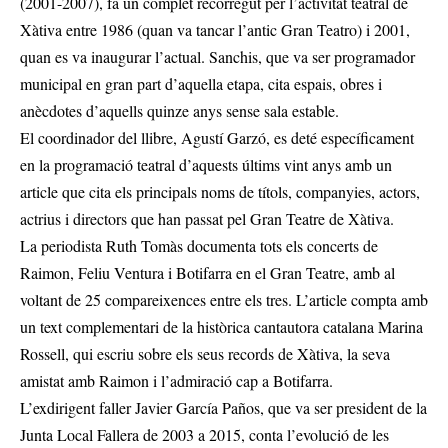
(2001-2007), fa un complet recorregut per l’activitat teatral de
Xàtiva entre 1986 (quan va tancar l’antic Gran Teatro) i 2001,
quan es va inaugurar l’actual. Sanchis, que va ser programador
municipal en gran part d’aquella etapa, cita espais, obres i
anècdotes d’aquells quinze anys sense sala estable.
El coordinador del llibre, Agustí Garzó, es deté específicament
en la programació teatral d’aquests últims vint anys amb un
article que cita els principals noms de títols, companyies, actors,
actrius i directors que han passat pel Gran Teatre de Xàtiva.
La periodista Ruth Tomàs documenta tots els concerts de
Raimon, Feliu Ventura i Botifarra en el Gran Teatre, amb al
voltant de 25 compareixences entre els tres. L’article compta amb
un text complementari de la històrica cantautora catalana Marina
Rossell, qui escriu sobre els seus records de Xàtiva, la seva
amistat amb Raimon i l’admiració cap a Botifarra.
L’exdirigent faller Javier García Paños, que va ser president de la
Junta Local Fallera de 2003 a 2015, conta l’evolució de les