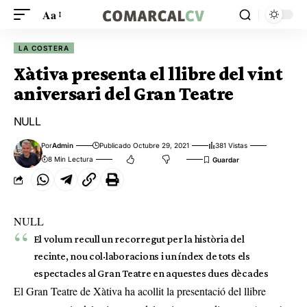
Aa
LA COSTERA
Xàtiva presenta el llibre del vint
aniversari del Gran Teatre
NULL
Por
Admin
Publicado Octubre 29, 2021
381 Vistas
8 Min Lectura
NULL
El volum recull un recorregut per la història del
recinte, nou col·laboracions i un índex de tots els
espectacles al Gran Teatre en aquestes dues dècades
El Gran Teatre de Xàtiva ha acollit la presentació del llibre