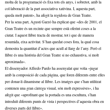
molta de la programació és fixa tots els anys, i sobretot, amb la
col·laboració de la part associativa xativina. I, aquesta part,
queda molt patent», ha afegit la regidora de Gran Teatre.
Per la seua part, Agustí Garzó ha explicat que «des de 2001, el
Gran Teatre és un recinte que sempre està oferint coses a la
ciutat. I aquest llibre tracta de mostrar, tot i que de manera
resumida, eixa activitat. S’han quedat coses fora, la qual cosa
demostra la quantitat d’actes que acull al llarg de l’any. Però el
llibre és una història del Gran Teatre si no exhaustiva, sí molt
aproximada».
El dissenyador Alfredo Pardo ha assenyalat que volia «jugar
amb la composició de cada pàgina, que foren diferents entre elles
per donar-li dinamisme al llibre. Les imatges que s’han utilitzat
contenen una gran càrrega visual, són molt expressives», i ha
afegit que «aprofitant que la portada es una escultura, s’han
introduït diferents punts de vista i perspectives d’aquesta obra en
diverses parts del llibre».