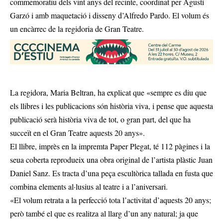
commemoratiu dels vint anys del recinte, coordinat per Agustí
Garzó i amb maquetació i disseny d’Alfredo Pardo. El volum és
un encàrrec de la regidoria de Gran Teatre.
La regidora, Maria Beltran, ha explicat que «sempre es diu que
els llibres i les publicacions són història viva, i pense que aquesta
publicació serà història viva de tot, o gran part, del que ha
succeït en el Gran Teatre aquests 20 anys».
El llibre, imprès en la impremta Paper Plegat, té 112 pàgines i la
seua coberta reprodueix una obra original de l’artista plàstic Juan
Daniel Sanz. Es tracta d’una peça escultòrica tallada en fusta que
combina elements al·lusius al teatre i a l’aniversari.
«El volum retrata a la perfecció tota l’activitat d’aquests 20 anys;
però també el que es realitza al llarg d’un any natural; ja que