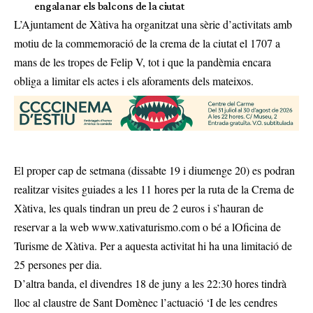
engalanar els balcons de la ciutat
L’Ajuntament de Xàtiva ha organitzat una sèrie d’activitats amb
motiu de la commemoració de la crema de la ciutat el 1707 a
mans de les tropes de Felip V, tot i que la pandèmia encara
obliga a limitar els actes i els aforaments dels mateixos.
El proper cap de setmana (dissabte 19 i diumenge 20) es podran
realitzar visites guiades a les 11 hores per la ruta de la Crema de
Xàtiva, les quals tindran un preu de 2 euros i s’hauran de
reservar a la web www.xativaturismo.com o bé a lOficina de
Turisme de Xàtiva. Per a aquesta activitat hi ha una limitació de
25 persones per dia.
D’altra banda, el divendres 18 de juny a les 22:30 hores tindrà
lloc al claustre de Sant Domènec l’actuació ‘I de les cendres