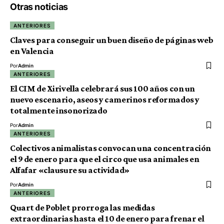
Otras noticias
ANTERIORES
Claves para conseguir un buen diseño de páginas web
en Valencia
Por
Admin
ANTERIORES
El CIM de Xirivella celebrará sus 100 años con un
nuevo escenario, aseos y camerinos reformados y
totalmente insonorizado
Por
Admin
ANTERIORES
Colectivos animalistas convocan una concentración
el 9 de enero para que el circo que usa animales en
Alfafar «clausure su actividad»
Por
Admin
ANTERIORES
Quart de Poblet prorroga las medidas
extraordinarias hasta el 10 de enero para frenar el