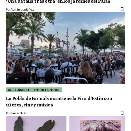
‘Una batalla tras otra’ en los Jardines del Palau
Por
Adrián Lupiáñez
CULTURARTE
L'HORTA NORD
La Pobla de Farnals mantiene la Fira d’Estiu con
títeres, cine y música
Por
Javier Ruiz