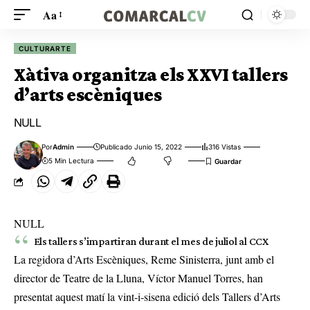
Aa
CULTURARTE
Xàtiva organitza els XXVI tallers
d’arts escèniques
NULL
Por
Admin
Publicado Junio 15, 2022
316 Vistas
5 Min Lectura
NULL
Els tallers s’impartiran durant el mes de juliol al CCX
La regidora d’Arts Escèniques, Reme Sinisterra, junt amb el
director de Teatre de la Lluna, Víctor Manuel Torres, han
presentat aquest matí la vint-i-sisena edició dels Tallers d’Arts