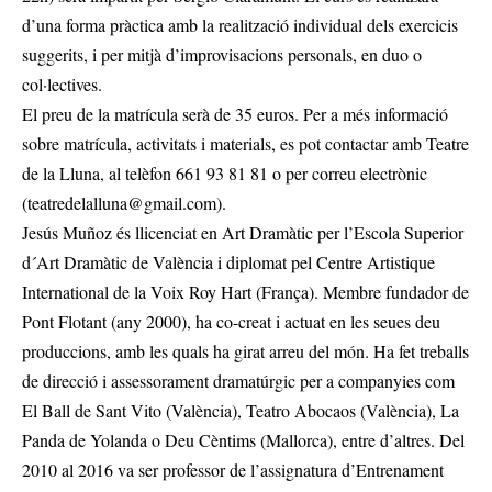
d’una forma pràctica amb la realització individual dels exercicis
suggerits, i per mitjà d’improvisacions personals, en duo o
col·lectives.
El preu de la matrícula serà de 35 euros. Per a més informació
sobre matrícula, activitats i materials, es pot contactar amb Teatre
de la Lluna, al telèfon 661 93 81 81 o per correu electrònic
(
teatredelalluna@gmail.com
).
Jesús Muñoz és llicenciat en Art Dramàtic per l’Escola Superior
d´Art Dramàtic de València i diplomat pel Centre Artistique
International de la Voix Roy Hart (França). Membre fundador de
Pont Flotant (any 2000), ha co-creat i actuat en les seues deu
produccions, amb les quals ha girat arreu del món. Ha fet treballs
de direcció i assessorament dramatúrgic per a companyies com
El Ball de Sant Vito (València), Teatro Abocaos (València), La
Panda de Yolanda o Deu Cèntims (Mallorca), entre d’altres. Del
2010 al 2016 va ser professor de l’assignatura d’Entrenament