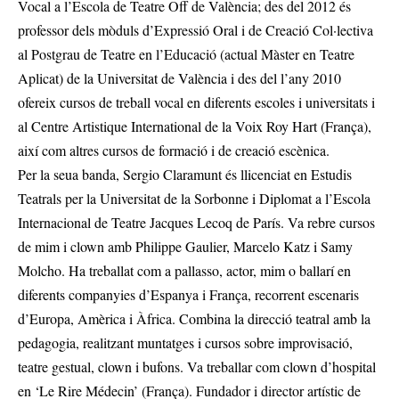
Vocal a l’Escola de Teatre Off de València; des del 2012 és
professor dels mòduls d’Expressió Oral i de Creació Col·lectiva
al Postgrau de Teatre en l’Educació (actual Màster en Teatre
Aplicat) de la Universitat de València i des del l’any 2010
ofereix cursos de treball vocal en diferents escoles i universitats i
al Centre Artistique International de la Voix Roy Hart (França),
així com altres cursos de formació i de creació escènica.
Per la seua banda, Sergio Claramunt és llicenciat en Estudis
Teatrals per la Universitat de la Sorbonne i Diplomat a l’Escola
Internacional de Teatre Jacques Lecoq de París. Va rebre cursos
de mim i clown amb Philippe Gaulier, Marcelo Katz i Samy
Molcho. Ha treballat com a pallasso, actor, mim o ballarí en
diferents companyies d’Espanya i França, recorrent escenaris
d’Europa, Amèrica i Àfrica. Combina la direcció teatral amb la
pedagogia, realitzant muntatges i cursos sobre improvisació,
teatre gestual, clown i bufons. Va treballar com clown d’hospital
en ‘Le Rire Médecin’ (França). Fundador i director artístic de