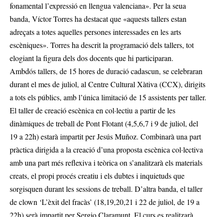
fonamental l’expressió en llengua valenciana». Per la seua
banda, Víctor Torres ha destacat que «aquests tallers estan
adreçats a totes aquelles persones interessades en les arts
escèniques». Torres ha descrit la programació dels tallers, tot
elogiant la figura dels dos docents que hi participaran.
Ambdós tallers, de 15 hores de duració cadascun, se celebraran
durant el mes de juliol, al Centre Cultural Xàtiva (CCX), dirigits
a tots els públics, amb l’única limitació de 15 assistents per taller.
El taller de creació escènica en col·lectiu a partir de les
dinàmiques de treball de Pont Flotant (4,5,6,7 i 9 de juliol, del
19 a 22h) estarà impartit per Jesús Muñoz. Combinarà una part
pràctica dirigida a la creació d’una proposta escènica col·lectiva
amb una part més reflexiva i teòrica on s’analitzarà els materials
creats, el propi procés creatiu i els dubtes i inquietuds que
sorgisquen durant les sessions de treball. D’altra banda, el taller
de clown ‘L’èxit del fracàs’ (18,19,20,21 i 22 de juliol, de 19 a
22h) serà impartit per Sergio Claramunt. El curs es realitzarà