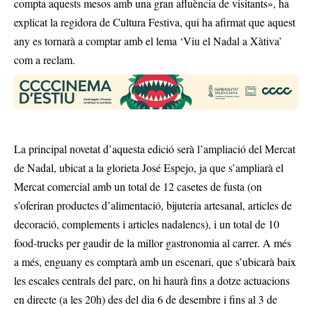
compta aquests mesos amb una gran afluència de visitants», ha
explicat la regidora de Cultura Festiva, qui ha afirmat que aquest
any es tornarà a comptar amb el lema ‘Viu el Nadal a Xàtiva’
com a reclam.
La principal novetat d’aquesta edició serà l’ampliació del Mercat
de Nadal, ubicat a la glorieta José Espejo, ja que s’ampliarà el
Mercat comercial amb un total de 12 casetes de fusta (on
s’oferiran productes d’alimentació, bijuteria artesanal, articles de
decoració, complements i articles nadalencs), i un total de 10
food-trucks per gaudir de la millor gastronomia al carrer. A més
a més, enguany es comptarà amb un escenari, que s’ubicarà baix
les escales centrals del parc, on hi haurà fins a dotze actuacions
en directe (a les 20h) des del dia 6 de desembre i fins al 3 de