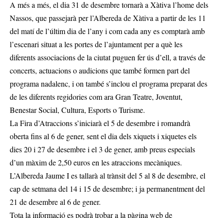
A més a més, el dia 31 de desembre tornarà a Xàtiva l’home dels
Nassos, que passejarà per l’Albereda de Xàtiva a partir de les 11
del matí de l’últim dia de l’any i com cada any es comptarà amb
l’escenari situat a les portes de l’ajuntament per a què les
diferents associacions de la ciutat puguen fer ús d’ell, a través de
concerts, actuacions o audicions que també formen part del
programa nadalenc, i on també s’inclou el programa preparat des
de les diferents regidories com ara Gran Teatre, Joventut,
Benestar Social, Cultura, Esports o Turisme.
La Fira d’Atraccions s’iniciarà el 5 de desembre i romandrà
oberta fins al 6 de gener, sent el dia dels xiquets i xiquetes els
dies 20 i 27 de desembre i el 3 de gener, amb preus especials
d’un màxim de 2,50 euros en les atraccions mecàniques.
L’Albereda Jaume I es tallarà al trànsit del 5 al 8 de desembre, el
cap de setmana del 14 i 15 de desembre; i ja permanentment del
21 de desembre al 6 de gener.
Tota la informació es podrà trobar a la pàgina web de