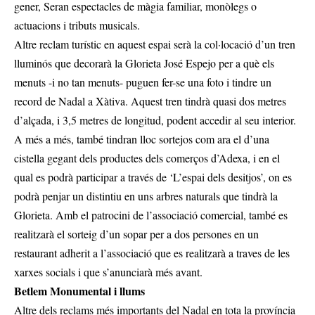
gener, Seran espectacles de màgia familiar, monòlegs o
actuacions i tributs musicals.
Altre reclam turístic en aquest espai serà la col·locació d’un tren
lluminós que decorarà la Glorieta José Espejo per a què els
menuts -i no tan menuts- puguen fer-se una foto i tindre un
record de Nadal a Xàtiva. Aquest tren tindrà quasi dos metres
d’alçada, i 3,5 metres de longitud, podent accedir al seu interior.
A més a més, també tindran lloc sortejos com ara el d’una
cistella gegant dels productes dels comerços d’Adexa, i en el
qual es podrà participar a través de ‘L’espai dels desitjos’, on es
podrà penjar un distintiu en uns arbres naturals que tindrà la
Glorieta. Amb el patrocini de l’associació comercial, també es
realitzarà el sorteig d’un sopar per a dos persones en un
restaurant adherit a l’associació que es realitzarà a traves de les
xarxes socials i que s’anunciarà més avant.
Betlem Monumental i llums
Altre dels reclams més importants del Nadal en tota la província