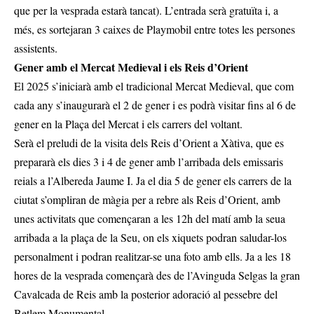
que per la vesprada estarà tancat). L’entrada serà gratuïta i, a
més, es sortejaran 3 caixes de Playmobil entre totes les persones
assistents.
Gener amb el Mercat Medieval i els Reis d’Orient
El 2025 s’iniciarà amb el tradicional Mercat Medieval, que com
cada any s’inaugurarà el 2 de gener i es podrà visitar fins al 6 de
gener en la Plaça del Mercat i els carrers del voltant.
Serà el preludi de la visita dels Reis d’Orient a Xàtiva, que es
prepararà els dies 3 i 4 de gener amb l’arribada dels emissaris
reials a l’Albereda Jaume I. Ja el dia 5 de gener els carrers de la
ciutat s’ompliran de màgia per a rebre als Reis d’Orient, amb
unes activitats que començaran a les 12h del matí amb la seua
arribada a la plaça de la Seu, on els xiquets podran saludar-los
personalment i podran realitzar-se una foto amb ells. Ja a les 18
hores de la vesprada començarà des de l’Avinguda Selgas la gran
Cavalcada de Reis amb la posterior adoració al pessebre del
Betlem Monumental.