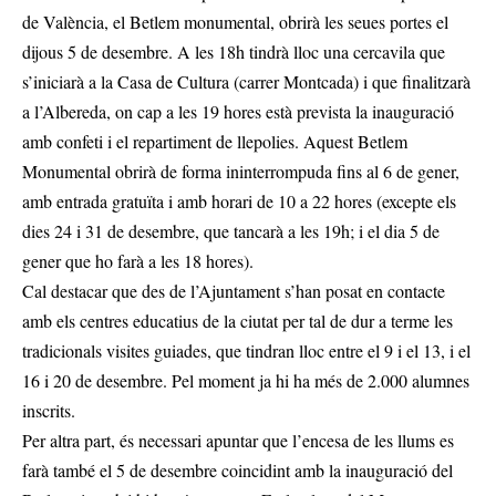
de València, el Betlem monumental, obrirà les seues portes el
dijous 5 de desembre. A les 18h tindrà lloc una cercavila que
s’iniciarà a la Casa de Cultura (carrer Montcada) i que finalitzarà
a l’Albereda, on cap a les 19 hores està prevista la inauguració
amb confeti i el repartiment de llepolies. Aquest Betlem
Monumental obrirà de forma ininterrompuda fins al 6 de gener,
amb entrada gratuïta i amb horari de 10 a 22 hores (excepte els
dies 24 i 31 de desembre, que tancarà a les 19h; i el dia 5 de
gener que ho farà a les 18 hores).
Cal destacar que des de l’Ajuntament s’han posat en contacte
amb els centres educatius de la ciutat per tal de dur a terme les
tradicionals visites guiades, que tindran lloc entre el 9 i el 13, i el
16 i 20 de desembre. Pel moment ja hi ha més de 2.000 alumnes
inscrits.
Per altra part, és necessari apuntar que l’encesa de les llums es
farà també el 5 de desembre coincidint amb la inauguració del