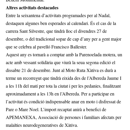
Altres activitats destacades
Entre la seixantena d’activitats programades per al Nadal,
destaquen algunes ben esperades al calendari. És el cas de la
carrera Sant Silvestre, que tindrà lloc el divendres 27 de
desembre, o del tradicional sopar de cap d’any per a gent major
que se celebra al pavelló Francisco Ballester.
Aquest any es tornarà a comptar amb la Parenoelada motera, un
acte amb vessant solidària que viurà la seua segona edició el
dissabte 21 de desembre. Junt al Moto Ruta Xàtiva es durà a
terme un recorregut que tindrà eixida des de l’Albereda Jaume I
a les 11h del matí per tota la ciutat i per les pedanies, finalitzant
aproximadament a les 13h en l’Albereda. Per a participar en
l’activitat és condició indispensable anar en moto i disfressat de
Pare o Mare Noel. L’import recaptat anirà a benefici de
APEMANEXA, Associació de persones i familiars afectats per
malalties neurodegeneratives de Xàtiva.