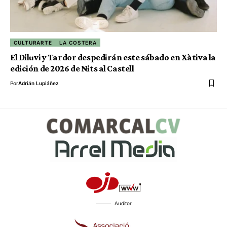
CULTURARTE
LA COSTERA
El Diluvi y Tardor despedirán este sábado en Xàtiva la
edición de 2026 de Nits al Castell
Por
Adrián Lupiáñez
Auditor