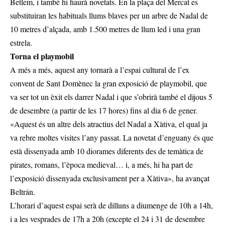
Betlem, i també hi haurà novetats. En la plaça del Mercat es
substituiran les habituals llums blaves per un arbre de Nadal de
10 metres d’alçada, amb 1.500 metres de llum led i una gran
estrela.
Torna el playmobil
A més a més, aquest any tornarà a l’espai cultural de l’ex
convent de Sant Domènec la gran exposició de playmobil, que
va ser tot un èxit els darrer Nadal i que s’obrirà també el dijous 5
de desembre (a partir de les 17 hores) fins al dia 6 de gener.
«Aquest és un altre dels atractius del Nadal a Xàtiva, el qual ja
va rebre moltes visites l’any passat. La novetat d’enguany és que
està dissenyada amb 10 diorames diferents des de temàtica de
pirates, romans, l’època medieval… i, a més, hi ha part de
l’exposició dissenyada exclusivament per a Xàtiva», ha avançat
Beltrán.
L’horari d’aquest espai serà de dilluns a diumenge de 10h a 14h,
i a les vesprades de 17h a 20h (excepte el 24 i 31 de desembre