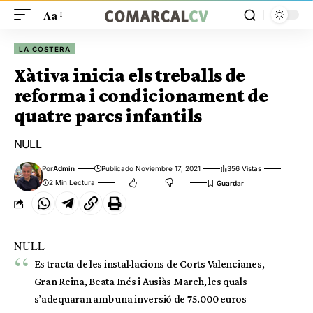
Aa
LA COSTERA
Xàtiva inicia els treballs de
reforma i condicionament de
quatre parcs infantils
NULL
Por
Admin
Publicado Noviembre 17, 2021
356 Vistas
2 Min Lectura
NULL
Es tracta de les instal·lacions de Corts Valencianes,
Gran Reina, Beata Inés i Ausiàs March, les quals
s’adequaran amb una inversió de 75.000 euros