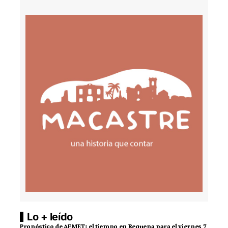
Lo + leído
Pronóstico de AEMET: el tiempo en Requena para el viernes 7