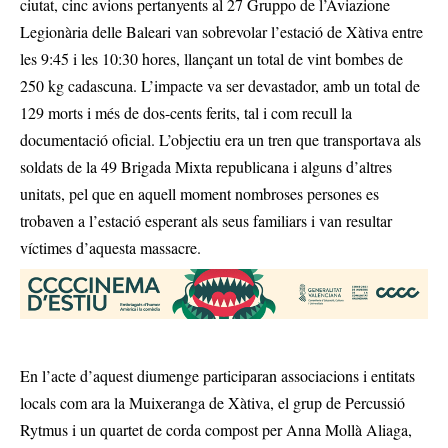
ciutat, cinc avions pertanyents al 27 Gruppo de l’Aviazione
Legionària delle Baleari van sobrevolar l’estació de Xàtiva entre
les 9:45 i les 10:30 hores, llançant un total de vint bombes de
250 kg cadascuna. L’impacte va ser devastador, amb un total de
129 morts i més de dos-cents ferits, tal i com recull la
documentació oficial. L’objectiu era un tren que transportava als
soldats de la 49 Brigada Mixta republicana i alguns d’altres
unitats, pel que en aquell moment nombroses persones es
trobaven a l’estació esperant als seus familiars i van resultar
víctimes d’aquesta massacre.
En l’acte d’aquest diumenge participaran associacions i entitats
locals com ara la Muixeranga de Xàtiva, el grup de Percussió
Rytmus i un quartet de corda compost per Anna Mollà Aliaga,