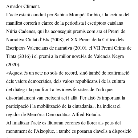
Amador Climent.
L’acte estarà conduit per Sabina Mompó Toribio, i la lectura del
manifest correrà a càrrec de la periodista i escriptora catalana
Núria Cadenes, qui ha aconseguit premis com ara el Premi de
Narrativa Ciutat d’Elx (2008), el XX Premi de la Crítica dels
Escriptors Valencians de narrativa (2010), el VII Premi Crims de
Tinta (2016) i el premi a la millor novel·la de València Negra
(2020).
«Aquest és un acte no sols de record, sinó també de reafirmació
dels valors democràtics, dels valors republicans i de la cultura
del diàleg i la pau front a les idees feixistes de l’odi que
dissortadament van creixent ací i allà. Per això és important la
participació i la mobilització de la ciutadania», ha indicat el
regidor de Memòria Democràtica Alfred Boluda.
Al finalitzar l’acte es lliuraran corones de llorer als peus del
monument de l’Aixopluc, i també es posaran clavells a disposició