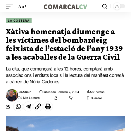
Aa
LA COSTERA
Xàtiva homenatja diumenge a
les víctimes del bombardeig
feixista de l’estació de l’any 1939
a les acaballes de la Guerra Civil
La cita, que començarà a les 12 hores, comptarà amb
associacions i entitats locals i la lectura del manifest correrà
a càrrec de Núria Cadenes
Por
Admin
Publicado Febrero 7, 2024
568 Vistas
4 Min Lectura