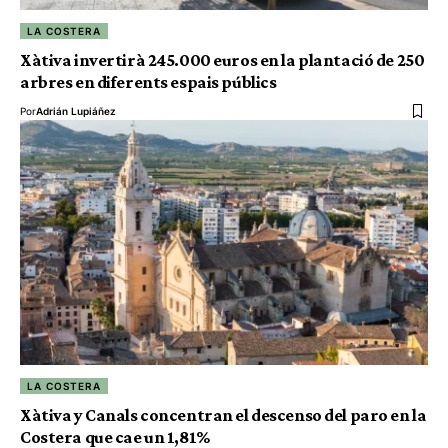
LA COSTERA
Xàtiva invertirà 245.000 euros en la plantació de 250
arbres en diferents espais públics
Por
Adrián Lupiáñez
LA COSTERA
Xàtiva y Canals concentran el descenso del paro en la
Costera que cae un 1,81%