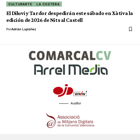
CULTURARTE
LA COSTERA
El Diluvi y Tardor despedirán este sábado en Xàtiva la
edición de 2026 de Nits al Castell
Por
Adrián Lupiáñez
Auditor