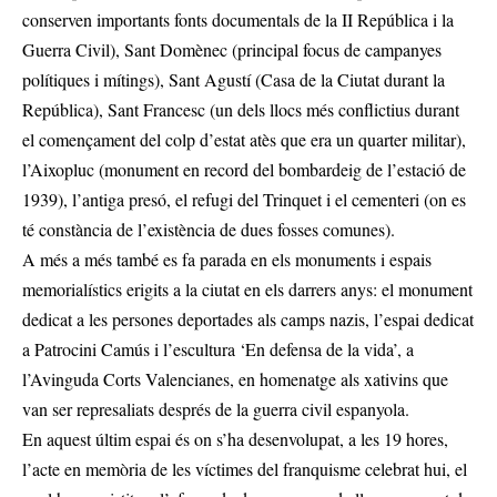
conserven importants fonts documentals de la II República i la
Guerra Civil), Sant Domènec (principal focus de campanyes
polítiques i mítings), Sant Agustí (Casa de la Ciutat durant la
República), Sant Francesc (un dels llocs més conflictius durant
el començament del colp d’estat atès que era un quarter militar),
l’Aixopluc (monument en record del bombardeig de l’estació de
1939), l’antiga presó, el refugi del Trinquet i el cementeri (on es
té constància de l’existència de dues fosses comunes).
A més a més també es fa parada en els monuments i espais
memorialístics erigits a la ciutat en els darrers anys: el monument
dedicat a les persones deportades als camps nazis, l’espai dedicat
a Patrocini Camús i l’escultura ‘En defensa de la vida’, a
l’Avinguda Corts Valencianes, en homenatge als xativins que
van ser represaliats després de la guerra civil espanyola.
En aquest últim espai és on s’ha desenvolupat, a les 19 hores,
l’acte en memòria de les víctimes del franquisme celebrat hui, el