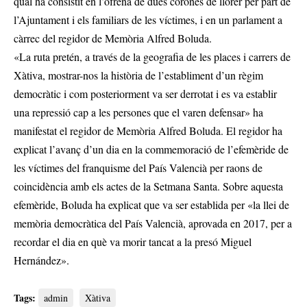
qual ha consistit en l’ofrena de dues corones de llorer per part de
l’Ajuntament i els familiars de les víctimes, i en un parlament a
càrrec del regidor de Memòria Alfred Boluda.
«La ruta pretén, a través de la geografia de les places i carrers de
Xàtiva, mostrar-nos la història de l’establiment d’un règim
democràtic i com posteriorment va ser derrotat i es va establir
una repressió cap a les persones que el varen defensar» ha
manifestat el regidor de Memòria Alfred Boluda. El regidor ha
explicat l’avanç d’un dia en la commemoració de l’efemèride de
les víctimes del franquisme del País Valencià per raons de
coincidència amb els actes de la Setmana Santa. Sobre aquesta
efemèride, Boluda ha explicat que va ser establida per «la llei de
memòria democràtica del País Valencià, aprovada en 2017, per a
recordar el dia en què va morir tancat a la presó Miguel
Hernández».
Tags:
admin
Xàtiva