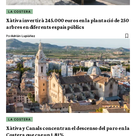
LA COSTERA
Xàtiva invertirà 245.000 euros en la plantació de 250
arbres en diferents espais públics
Por
Adrián Lupiáñez
LA COSTERA
Xàtiva y Canals concentran el descenso del paro en la
Costera que cae un 1,81%