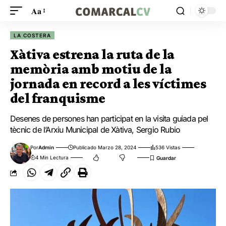
Aa
LA COSTERA
Xàtiva estrena la ruta de la
memòria amb motiu de la
jornada en record a les víctimes
del franquisme
Desenes de persones han participat en la visita guiada pel
tècnic de l’Arxiu Municipal de Xàtiva, Sergio Rubio
Por
Admin
Publicado Marzo 28, 2024
536 Vistas
4 Min Lectura