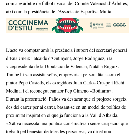
com a exàrbitre de futbol i vocal del Comité Valencià d’Àrbitres,
així com la presidència de l’Associació Esportiva Murta.
L’acte va comptar amb la presència i suport del secretari general
d’Ens Uneix i alcalde d’Ontinyent, Jorge Rodríguez, i la
vicepresidenta de la Diputació de València, Natàlia Enguix.
També hi van assistir veïns, empresaris i personalitats com el
pintor Pepe Castells, els exregidors Juan Carlos Crespo i Richi
Medina, i el reconegut cantaor Pep Gimeno «Botifarra».
Durant la presentació, Paños va destacar que el projecte sorgeix
des del carrer per al carrer, basant-se en un model de política de
proximitat inspirat en el que ja funciona a la Vall d’Albaida.
«Xàtiva necessita una política constructiva i sense crispació, que
treballi pel benestar de totes les persones», va dir el nou