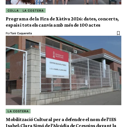
COLLA
LA COSTERA
Programa de la Fira de Xàtiva 2026: dates, concerts,
espais i tots els canvis amb més de 100 actes
Por
Toni Cuquerella
LA COSTERA
Mobilització Cultural per a defendre el nom de l’IES
Isabel-Clara Simó de l’Alcúdia de Crespins davant la