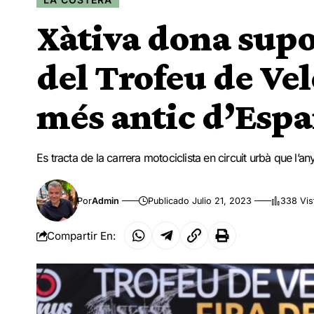
Xàtiva dona supo
del Trofeu de Velo
més antic d’Esp
Es tracta de la carrera motociclista en circuit urbà que l’an
Por
Admin
Publicado Julio 21, 2023
338 Vis
Compartir En: