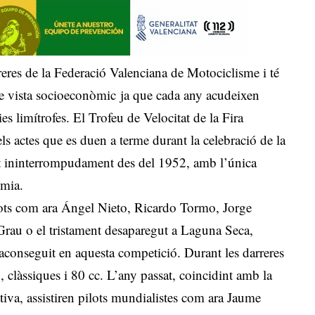
arreres de la Federació Valenciana de Motociclisme i té
de vista socioeconòmic ja que cada any acudeixen
es limítrofes. El Trofeu de Velocitat de la Fira
s actes que es duen a terme durant la celebració de la
at ininterrompudament des del 1952, amb l’única
èmia.
ilots com ara Ángel Nieto, Ricardo Tormo, Jorge
rau o el tristament desaparegut a Laguna Seca,
 aconseguit en aquesta competició. Durant les darreres
 clàssiques i 80 cc. L’any passat, coincidint amb la
àtiva, assistiren pilots mundialistes com ara Jaume