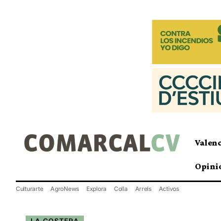
Valen
Opini
Culturarte
AgroNews
Explora
Colla
Arrels
Activos
LA COSTERA