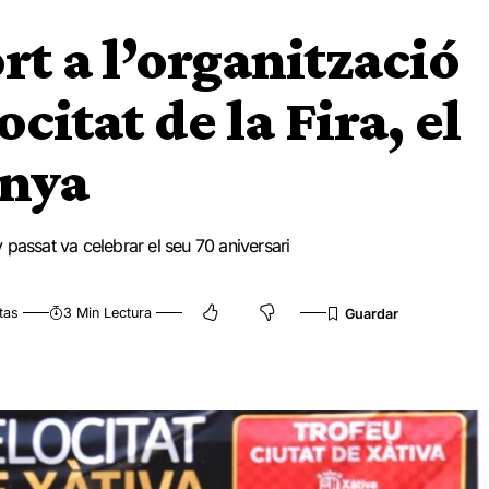
rt a l’organització
citat de la Fira, el
anya
y passat va celebrar el seu 70 aniversari
tas
3 Min Lectura