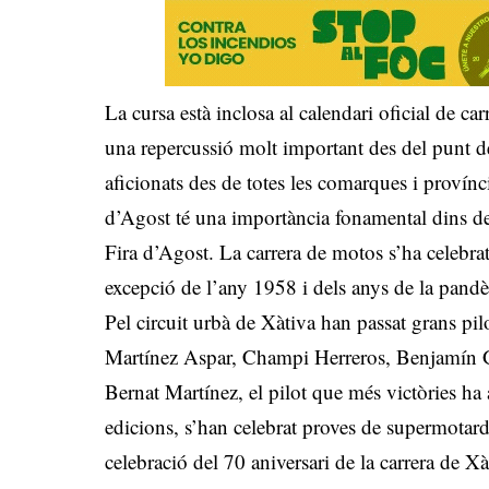
La cursa està inclosa al calendari oficial de c
una repercussió molt important des del punt 
aficionats des de totes les comarques i provínci
d’Agost té una importància fonamental dins del
Fira d’Agost. La carrera de motos s’ha celebr
excepció de l’any 1958 i dels anys de la pand
Pel circuit urbà de Xàtiva han passat grans p
Martínez Aspar, Champi Herreros, Benjamín G
Bernat Martínez, el pilot que més victòries ha
edicions, s’han celebrat proves de supermotard,
celebració del 70 aniversari de la carrera de X