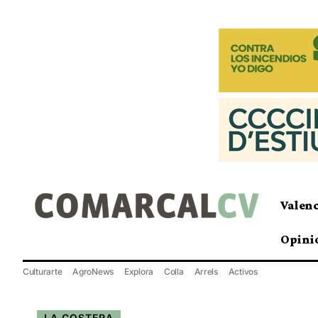
Valen
Opini
Culturarte
AgroNews
Explora
Colla
Arrels
Activos
LA COSTERA