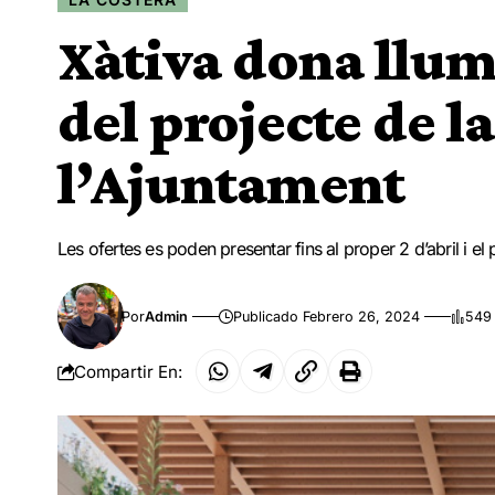
Xàtiva dona llum
del projecte de l
l’Ajuntament
Les ofertes es poden presentar fins al proper 2 d’abril i e
Por
Admin
Publicado Febrero 26, 2024
549 
Compartir En: