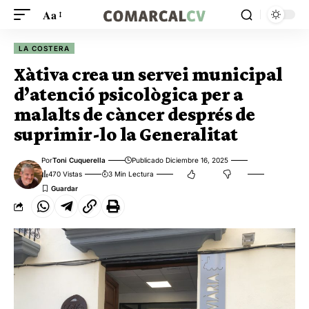
Aa
LA COSTERA
Xàtiva crea un servei municipal
d’atenció psicològica per a
malalts de càncer després de
suprimir-lo la Generalitat
Por
Toni Cuquerella
Publicado Diciembre 16, 2025
470 Vistas
3 Min Lectura