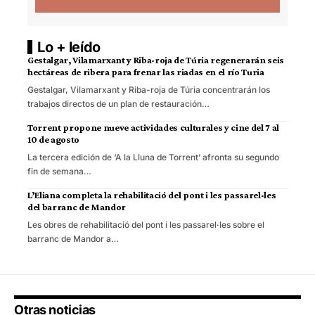
Lo + leído
Gestalgar, Vilamarxant y Riba-roja de Túria regenerarán seis
hectáreas de ribera para frenar las riadas en el río Turia
Gestalgar, Vilamarxant y Riba-roja de Túria concentrarán los
trabajos directos de un plan de restauración…
Torrent propone nueve actividades culturales y cine del 7 al
10 de agosto
La tercera edición de ‘A la Lluna de Torrent’ afronta su segundo
fin de semana…
L’Eliana completa la rehabilitació del pont i les passarel·les
del barranc de Mandor
Les obres de rehabilitació del pont i les passarel·les sobre el
barranc de Mandor a…
Otras noticias