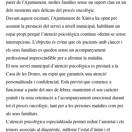
parer de l’Ajuntament, moltes famílies sense un suport clau en un
dels moments més delicats del procés oncològic.
Davant aquest escenari, l’Ajuntament de Xàtiva ha optat per
assumir la prestació del servei a nivell municipal, habilitant un
espai propi perquè l’atenció psicològica continue oferint-se sense
interrupcions. L’objectiu és evitar que els pacients amb càncer i
els seus familiars es queden sense un acompanyament
professional imprescindible per a afrontar la malaltia.
El nou servei municipal d’atenció psicològica es prestarà a la
Casa de les Dones, un espai que garanteix una atenció
personalitzada i confidencial. Està previst que comence a
funcionar a partir del mes de febrer, mantenint el seu caràcter
gratuït i la seua orientació a l’acompanyament emocional durant
tot el procés oncològic, tant per a les persones malaltes com per
als seus familiars.
L’atenció psicològica especialitzada permet reduir l’ansietat i els
temors associats al diagnòstic, millorar l’estat d’ànim i el