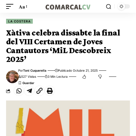
Aa
LA COSTERA
Xàtiva celebra dissabte la final
del VIII Certamen de Joves
Cantautors ‘MiL Descobreix
2025’
Por
Toni Cuquerella
Publicado Octubre 21, 2025
527 Vistas
3 Min Lectura