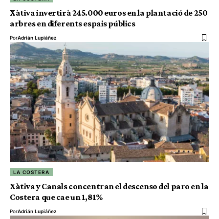
Xàtiva invertirà 245.000 euros en la plantació de 250
arbres en diferents espais públics
Por
Adrián Lupiáñez
LA COSTERA
Xàtiva y Canals concentran el descenso del paro en la
Costera que cae un 1,81%
Por
Adrián Lupiáñez