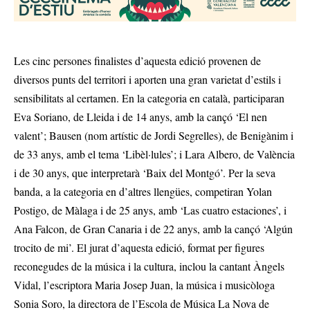
Les cinc persones finalistes d’aquesta edició provenen de
diversos punts del territori i aporten una gran varietat d’estils i
sensibilitats al certamen. En la categoria en català, participaran
Eva Soriano, de Lleida i de 14 anys, amb la cançó ‘El nen
valent’; Bausen (nom artístic de Jordi Segrelles), de Benigànim i
de 33 anys, amb el tema ‘Libèl·lules’; i Lara Albero, de València
i de 30 anys, que interpretarà ‘Baix del Montgó’. Per la seva
banda, a la categoria en d’altres llengües, competiran Yolan
Postigo, de Màlaga i de 25 anys, amb ‘Las cuatro estaciones’, i
Ana Falcon, de Gran Canaria i de 22 anys, amb la cançó ‘Algún
trocito de mi’. El jurat d’aquesta edició, format per figures
reconegudes de la música i la cultura, inclou la cantant Àngels
Vidal, l’escriptora Maria Josep Juan, la música i musicòloga
Sonia Soro, la directora de l’Escola de Música La Nova de