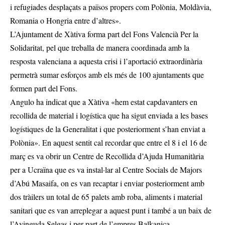
i refugiades desplaçats a països propers com Polònia, Moldàvia,
Romania o Hongria entre d’altres».
L’Ajuntament de Xàtiva forma part del Fons Valencià Per la
Solidaritat, pel que treballa de manera coordinada amb la
resposta valenciana a aquesta crisi i l’aportació extraordinària
permetrà sumar esforços amb els més de 100 ajuntaments que
formen part del Fons.
Angulo ha indicat que a Xàtiva «hem estat capdavanters en
recollida de material i logística que ha sigut enviada a les bases
logístiques de la Generalitat i que posteriorment s’han enviat a
Polònia». En aquest sentit cal recordar que entre el 8 i el 16 de
març es va obrir un Centre de Recollida d’Ajuda Humanitària
per a Ucraïna que es va instal·lar al Centre Socials de Majors
d’Abú Masaifa, on es van recaptar i enviar posteriorment amb
dos tràilers un total de 65 palets amb roba, aliments i material
sanitari que es van arreplegar a aquest punt i també a un baix de
l’Avinguda Selgas i per part de l’empres Balkanica.