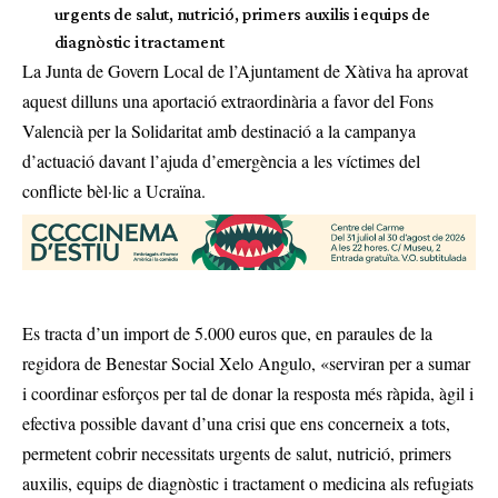
urgents de salut, nutrició, primers auxilis i equips de
diagnòstic i tractament
La Junta de Govern Local de l’Ajuntament de Xàtiva ha aprovat
aquest dilluns una aportació extraordinària a favor del Fons
Valencià per la Solidaritat amb destinació a la campanya
d’actuació davant l’ajuda d’emergència a les víctimes del
conflicte bèl·lic a Ucraïna.
Es tracta d’un import de 5.000 euros que, en paraules de la
regidora de Benestar Social Xelo Angulo, «serviran per a sumar
i coordinar esforços per tal de donar la resposta més ràpida, àgil i
efectiva possible davant d’una crisi que ens concerneix a tots,
permetent cobrir necessitats urgents de salut, nutrició, primers
auxilis, equips de diagnòstic i tractament o medicina als refugiats