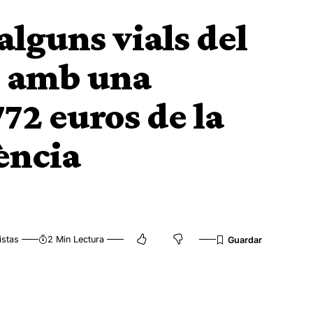
alguns vials del
l amb una
72 euros de la
ència
istas
2 Min Lectura