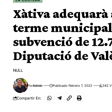
Xàtiva adequarà 
terme municipa
subvenció de 12.7
Diputació de Val
NULL
Por
Admin
Publicado Febrero 7, 2022
342 V
Compartir En: