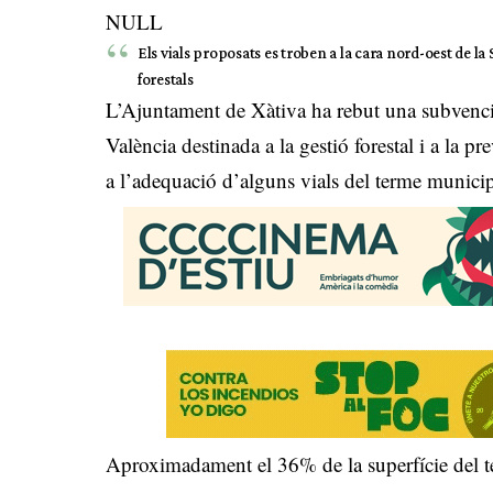
NULL
Els vials proposats es troben a la cara nord-oest de la 
forestals
L’Ajuntament de Xàtiva ha rebut una subvenci
València destinada a la gestió forestal i a la p
a l’adequació d’alguns vials del terme municip
Aproximadament el 36% de la superfície del te