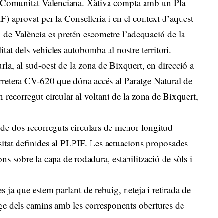
 la Comunitat Valenciana. Xàtiva compta amb un Pla
) aprovat per la Conselleria i en el context d’aquest
ó de València es pretén escometre l’adequació de la
ilitat dels vehicles autobomba al nostre territori.
urla, al sud-oest de la zona de Bixquert, en direcció a
carretera CV-620 que dóna accés al Paratge Natural de
recorregut circular al voltant de la zona de Bixquert,
 de dos recorreguts circulars de menor longitud
ositat definides al PLPIF. Les actuacions proposades
ns sobre la capa de rodadura, estabilització de sòls i
 ja que estem parlant de rebuig, neteja i retirada de
atge dels camins amb les corresponents obertures de