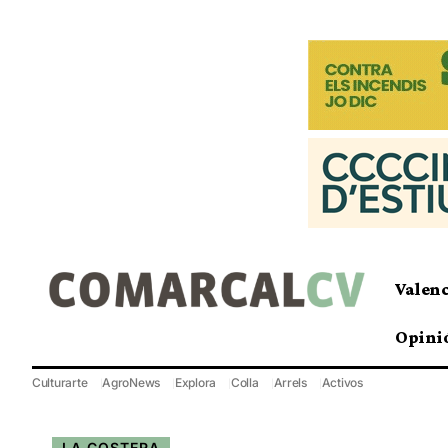
Valen
Opini
Culturarte
AgroNews
Explora
Colla
Arrels
Activos
LA COSTERA