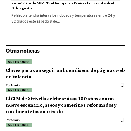
Pronóstico de AEMET: el tiempo en Peñíscola para el sábado
8 de agosto
Peñíscola tendrá intervalos nubosos y temperaturas entre 24 y
32 grados este sábado 8 de…
Otras noticias
ANTERIORES
Claves para conseguir un buen diseño de páginas web
en Valencia
Por
Admin
ANTERIORES
El CIM de Xirivella celebrará sus 100 años con un
nuevo escenario, aseos y camerinos reformados y
totalmente insonorizado
Por
Admin
ANTERIORES