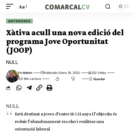
Aa
ANTERIORES
Xàtiva acull una nova edició del
programa Jove Oportunitat
(JOOP)
NULL
Por
Admin
Publicado Enero 19, 2022
332 Vistas
2 Min Lectura
NULL
Està destinat a joves d’entre 16 i 21 anys i l’objectiu és
reduir l’abandonament escolar i realitzar una
orientació laboral