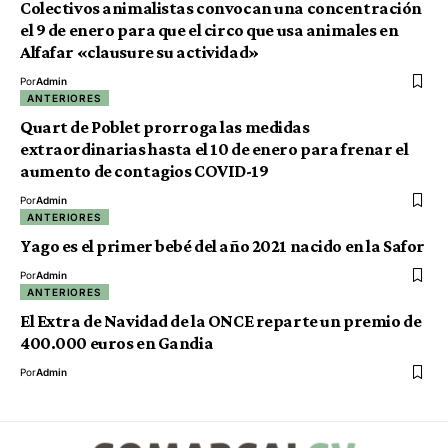
Colectivos animalistas convocan una concentración
el 9 de enero para que el circo que usa animales en
Alfafar «clausure su actividad»
Por
Admin
ANTERIORES
Quart de Poblet prorroga las medidas
extraordinarias hasta el 10 de enero para frenar el
aumento de contagios COVID-19
Por
Admin
ANTERIORES
Yago es el primer bebé del año 2021 nacido en la Safor
Por
Admin
ANTERIORES
El Extra de Navidad de la ONCE reparte un premio de
400.000 euros en Gandia
Por
Admin