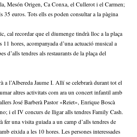
Lola, Mesón Origen, Ca Conxa, el Cullerot i el Carmen;
els 35 euros. Tots ells es poden consultar a la pàgina
, cal recordar que el diumenge tindrà lloc a la plaça
les 11 hores, acompanyada d’una actuació musical a
s d’alls tendres als restaurants de la plaça del
arà a l’Albereda Jaume I. Allí se celebrarà durant tot el
 sumar altres activitats com ara un concert infantil amb
allers José Barberà Pastor «Reiet», Enrique Boscà
; i el IV concurs de lligar alls tendres Family Cash.
 fer una visita guiada a un camp d’alls tendres de
mb eixida a les 10 hores. Les persones interessades