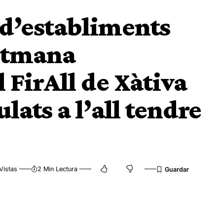
d’establiments
setmana
 FirAll de Xàtiva
ats a l’all tendre
Vistas
2 Min Lectura