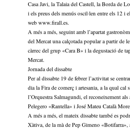
Casa Javi, la Talaia del Castell, la Borda de 
i els preus dels menús oscil·len entre els 12 i 
web www.firall.es.
A més a més, seguint amb l’apartat gastronòmic
del Mercat una calçotada popular a partir de 
càrrec del grup «Cara B» i la degustació de tape
Mercat.
Jornada del dissabte
Per al dissabte 19 de febrer l’activitat se centr
dia la Fira de comerç i artesania, a la qual cal
l’Orquestra Salmagundi, el reconeixement als 
Pelegero «Rantella» i José Mateu Català Moreno
A més a més, el mateix dissabte també es podrà
Xàtiva, de la mà de Pep Gimeno «Botifarra», a