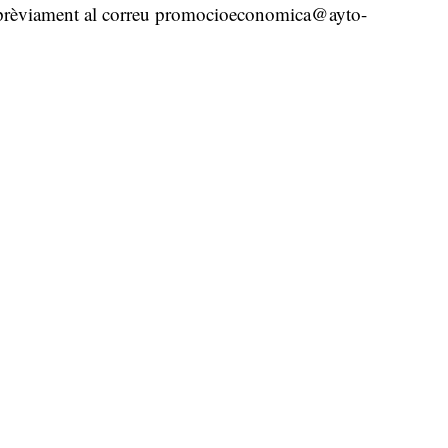
s prèviament al correu
promocioeconomica@ayto-