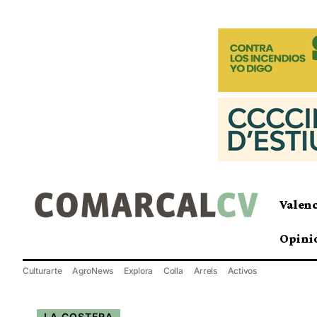
Valen
Opini
Culturarte
AgroNews
Explora
Colla
Arrels
Activos
LA COSTERA