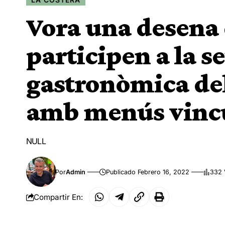
Vora una desena 
participen a la 
gastronòmica del
amb menús vincul
NULL
Por
Admin
Publicado Febrero 16, 2022
332 
Compartir En: