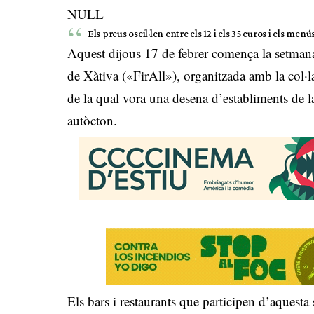
NULL
Els preus oscil·len entre els 12 i els 35 euros i els menú
Aquest dijous 17 de febrer comença la setman
de Xàtiva («FirAll»), organitzada amb la col·l
de la qual vora una desena d’establiments de l
autòcton.
Els bars i restaurants que participen d’aques