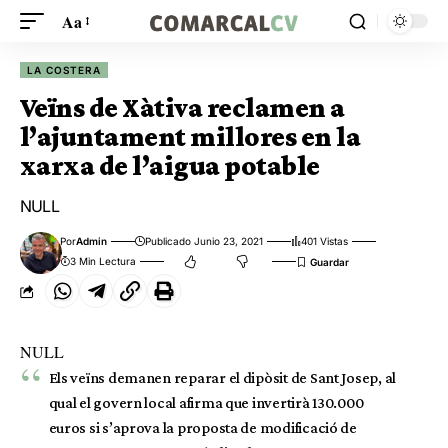
Aa
LA COSTERA
Veïns de Xàtiva reclamen a
l’ajuntament millores en la
xarxa de l’aigua potable
NULL
Por
Admin
Publicado Junio 23, 2021
401 Vistas
3 Min Lectura
NULL
Els veïns demanen reparar el dipòsit de Sant Josep, al
qual el govern local afirma que invertirà 130.000
euros si s’aprova la proposta de modificació de