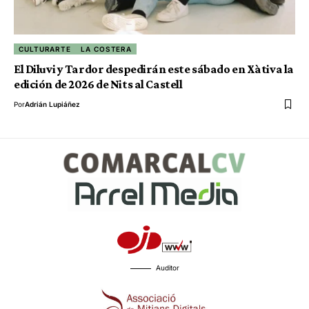
CULTURARTE
LA COSTERA
El Diluvi y Tardor despedirán este sábado en Xàtiva la
edición de 2026 de Nits al Castell
Por
Adrián Lupiáñez
Auditor