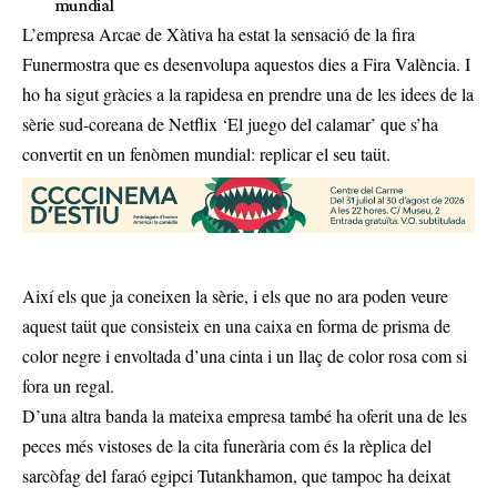
mundial
L’empresa Arcae de Xàtiva ha estat la sensació de la fira
Funermostra que es desenvolupa aquestos dies a Fira València. I
ho ha sigut gràcies a la rapidesa en prendre una de les idees de la
sèrie sud-coreana de Netflix ‘El juego del calamar’ que s’ha
convertit en un fenòmen mundial: replicar el seu taüt.
Així els que ja coneixen la sèrie, i els que no ara poden veure
aquest taüt que consisteix en una caixa en forma de prisma de
color negre i envoltada d’una cinta i un llaç de color rosa com si
fora un regal.
D’una altra banda la mateixa empresa també ha oferit una de les
peces més vistoses de la cita funerària com és la rèplica del
sarcòfag del faraó egipci Tutankhamon, que tampoc ha deixat