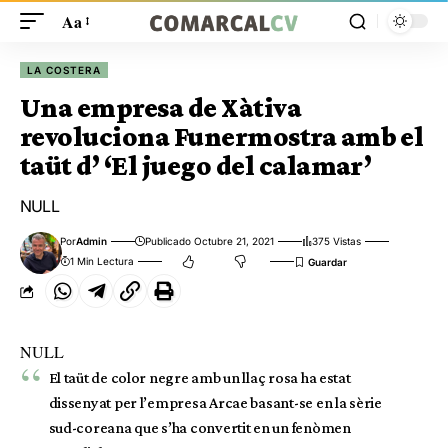
Aa
LA COSTERA
Una empresa de Xàtiva
revoluciona Funermostra amb el
taüt d’ ‘El juego del calamar’
NULL
Por
Admin
Publicado Octubre 21, 2021
375 Vistas
1 Min Lectura
NULL
El taüt de color negre amb un llaç rosa ha estat
dissenyat per l’empresa Arcae basant-se en la sèrie
sud-coreana que s’ha convertit en un fenòmen