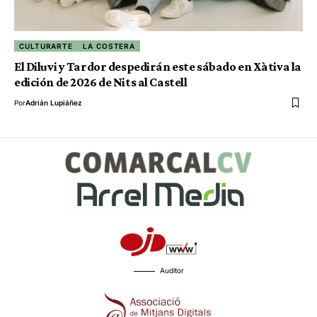
CULTURARTE
LA COSTERA
El Diluvi y Tardor despedirán este sábado en Xàtiva la
edición de 2026 de Nits al Castell
Por
Adrián Lupiáñez
Auditor