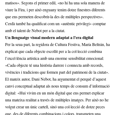
matisos». Segons el primer edil, «no hi ha una sola manera de
viure la Fira, i per això enguany tenim dotze finestres diferents
que ens permeten descobrir-la des de múltiples perspectives».
Cerdà també ha qualificat com un «autèntic privilegi» comptar
amb el talent de Nebot per a la ciutat.
Un llenguatge visual modern adaptat a l’era digital
Per la seua part, la regidora de Cultura Festiva, María Beltrán, ha
explicat que cada objecte escollit per a la col·lecció combina
l’excel·lència artística amb una enorme sensibilitat emocional:
«Cada objecte té una història darrere i connecta amb records,
vivències i tradicions que formen part del patrimoni de la ciutat».
El mateix autor, Dani Nebot, ha argumentat el perquè d’aquest
canvi conceptual adaptat als nous temps de consum d’informació
digital: «Hui vivim en un món digital que ens permet explicar
una mateixa realitat a través de múltiples imatges. Per això no he
volgut crear un únic cartell, sinó una col·lecció de dotze peces
que, des de diferents combinacions i colors, transmeten una