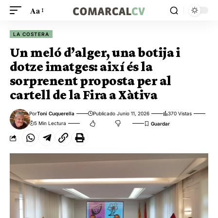
Aa
LA COSTERA
Un meló d’alger, una botija i
dotze imatges: així és la
sorprenent proposta per al
cartell de la Fira a Xàtiva
Por
Toni Cuquerella
Publicado Junio 11, 2026
370 Vistas
5 Min Lectura