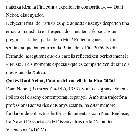
mateixa idea: la Fira com a experiència compartida». — Dani
Nebot, dissenyador.
L’objectiu final de l’artista és que aquests dissenys desperten una
emoció immediata en l’espectador i inciten a fer-se la gran
pregunta: «Ja heu parlat de la Fira? En teniu ganes?». Un
sentiment que ha reafirmat la Reina de la Fira 2026, Nadín
Ferrando, assegurant que els cartells reflecteixen perfectament la
«il·lusió» i els moments especials que es comparteixen durant els
dies grans de Xàtiva.
Qui és Dani Nebot, l’autor del cartell de la Fira 2026?
Dani Nebot (Barracas, Castelló, 1953) és un dels grans referents
i pilars del disseny contemporani espanyol. Amb una trajectòria
professional activa des dels anys setanta, ha estat membre
fundador de col·lectius històrics fonamentals com Nuc, Enebecé,
La Nave i l’Associació de Dissenyadors de la Comunitat
Valenciana (ADCV).