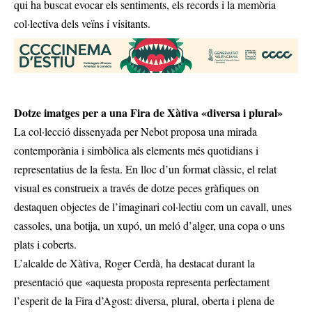
qui ha buscat evocar els sentiments, els records i la memòria
col·lectiva dels veïns i visitants.
Dotze imatges per a una Fira de Xàtiva «diversa i plural»
La col·lecció dissenyada per Nebot proposa una mirada
contemporània i simbòlica als elements més quotidians i
representatius de la festa. En lloc d’un format clàssic, el relat
visual es construeix a través de dotze peces gràfiques on
destaquen objectes de l’imaginari col·lectiu com un cavall, unes
cassoles, una botija, un xupó, un meló d’alger, una copa o uns
plats i coberts.
L’alcalde de Xàtiva, Roger Cerdà, ha destacat durant la
presentació que «aquesta proposta representa perfectament
l’esperit de la Fira d’Agost: diversa, plural, oberta i plena de