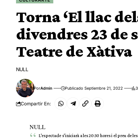
Torna ‘El llac de
divendres 23 de 
Teatre de Xàtiva
NULL
Por
Admin
Publicado Septiembre 21, 2022
3
Compartir En:
NULL
L’espectacle s’iniciarà a les 20:30 hores i el preu de 