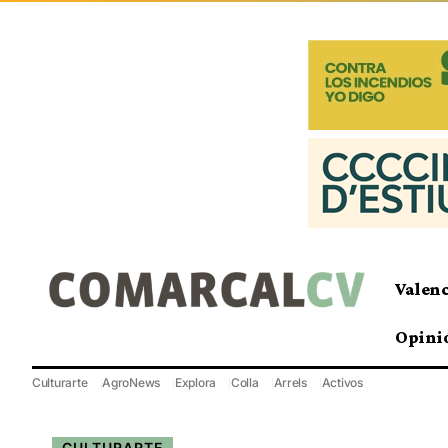
Valen
Opini
Culturarte
AgroNews
Explora
Colla
Arrels
Activos
CULTURARTE