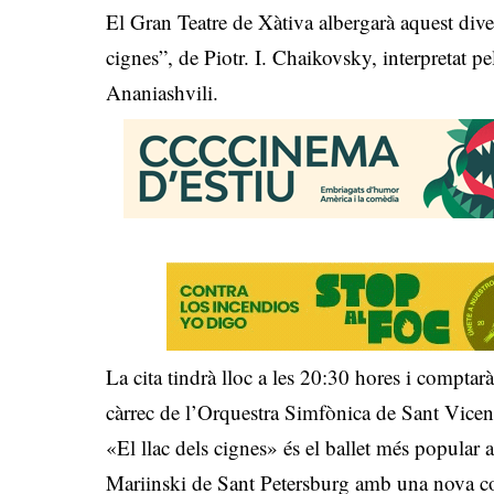
El Gran Teatre de Xàtiva albergarà aquest diven
cignes”, de Piotr. I. Chaikovsky, interpretat p
Ananiashvili.
La cita tindrà lloc a les 20:30 hores i comptar
càrrec de l’Orquestra Simfònica de Sant Vicent
«El llac dels cignes» és el ballet més popular a
Mariinski de Sant Petersburg amb una nova c