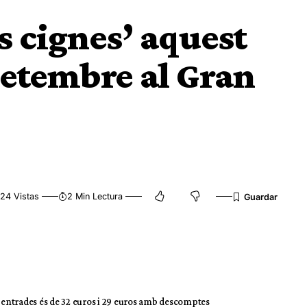
ls cignes’ aquest
setembre al Gran
24 Vistas
2 Min Lectura
les entrades és de 32 euros i 29 euros amb descomptes