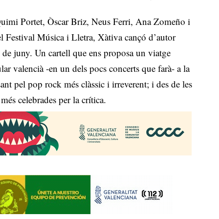
Quimi Portet, Òscar Briz, Neus Ferri, Ana Zomeño i
l Festival Música i Lletra, Xàtiva cançó d’autor
 de juny. Un cartell que ens proposa un viatge
ular valencià -en un dels pocs concerts que farà- a la
nt pel pop rock més clàssic i irreverent; i des de les
més celebrades per la crítica.