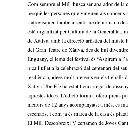
Com sempre el MiL busca ser aparador de la 
perquè les persones que vinguen als concerts 
s’atrevisquen també a sentir-ne de nous i a desc
està organitzat per Cultura de la Generalitat, m
de Xàtiva, amb la direcció artística del músic 
del Gran Teatre de Xàtiva, des de hui divendre
Enguany, el lema del festival és “Aspirem a l’
pica l’ullet a la celebració del centenari del seu
resiliència, idees molt presents en els treballs 
Xàtiva Ube Efe ha estat l’encarregat de dissen
aquestes idees. L’edició torna a oferir preus p
menors de 12 anys acompanyats; a més, es mant
escenaris, i com ja és marca de la casa és plat
El MiL Descobreix: V certamen de Joves Cantau