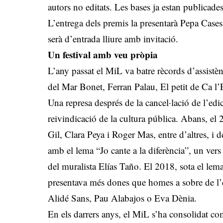
autors no editats. Les bases ja estan publicade
L’entrega dels premis la presentarà Pepa Cases
serà d’entrada lliure amb invitació.
Un festival amb veu pròpia
L’any passat el MiL va batre rècords d’assistèn
del Mar Bonet, Ferran Palau, El petit de Ca l
Una represa després de la cancel·lació de l’edi
reivindicació de la cultura pública. Abans, e
Gil, Clara Peya i Roger Mas, entre d’altres, i d
amb el lema “Jo cante a la diferència”, un vers 
del muralista Elías Taño. El 2018, sota el lem
presentava més dones que homes a sobre de l’e
Alidé Sans, Pau Alabajos o Eva Dènia.
En els darrers anys, el MiL s’ha consolidat com