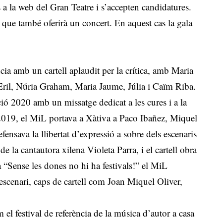
s a la web del Gran Teatre i s’accepten candidatures.
 que també oferirà un concert. En aquest cas la gala
cia amb un cartell aplaudit per la crítica, amb Maria
’Eril, Núria Graham, Maria Jaume, Júlia i Caïm Riba.
ció 2020 amb un missatge dedicat a les cures i a la
l 2019, el MiL portava a Xàtiva a Paco Ibañez, Miquel
efensava la llibertat d’expressió a sobre dels escenaris
de la cantautora xilena Violeta Parra, i el cartell obra
a “Sense les dones no hi ha festivals!” el MiL
scenari, caps de cartell com Joan Miquel Oliver,
 el festival de referència de la música d’autor a casa