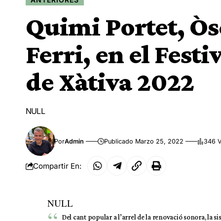
Quimi Portet, Òs
Ferri, en el Festi
de Xàtiva 2022
NULL
Por
Admin
Publicado Marzo 25, 2022
346 V
Compartir En:
NULL
Del cant popular a l’arrel de la renovació sonora, la si