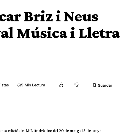
car Briz i Neus
val Música i Lletra
istas
5 Min Lectura
sena edició del MiL tindrà lloc del 20 de maig al 3 de juny i