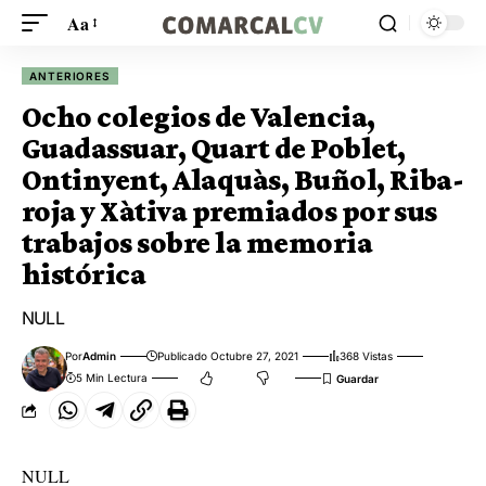
Aa
ANTERIORES
Ocho colegios de Valencia,
Guadassuar, Quart de Poblet,
Ontinyent, Alaquàs, Buñol, Riba-
roja y Xàtiva premiados por sus
trabajos sobre la memoria
histórica
NULL
Por
Admin
Publicado Octubre 27, 2021
368 Vistas
5 Min Lectura
NULL