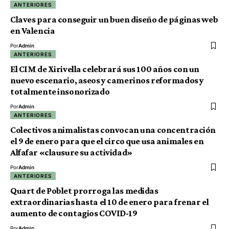
ANTERIORES
Claves para conseguir un buen diseño de páginas web
en Valencia
Por
Admin
ANTERIORES
El CIM de Xirivella celebrará sus 100 años con un
nuevo escenario, aseos y camerinos reformados y
totalmente insonorizado
Por
Admin
ANTERIORES
Colectivos animalistas convocan una concentración
el 9 de enero para que el circo que usa animales en
Alfafar «clausure su actividad»
Por
Admin
ANTERIORES
Quart de Poblet prorroga las medidas
extraordinarias hasta el 10 de enero para frenar el
aumento de contagios COVID-19
Por
Admin