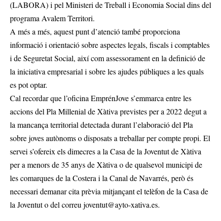
(LABORA) i pel Ministeri de Treball i Economia Social dins del
programa Avalem Territori.
A més a més, aquest punt d’atenció també proporciona
informació i orientació sobre aspectes legals, fiscals i comptables
i de Seguretat Social, així com assessorament en la definició de
la iniciativa empresarial i sobre les ajudes públiques a les quals
es pot optar.
Cal recordar que l’oficina EmprénJove s’emmarca entre les
accions del Pla Millenial de Xàtiva previstes per a 2022 degut a
la mancança territorial detectada durant l’elaboració del Pla
sobre joves autònoms o disposats a treballar per compte propi. El
servei s’ofereix els dimecres a la Casa de la Joventut de Xàtiva
per a menors de 35 anys de Xàtiva o de qualsevol municipi de
les comarques de la Costera i la Canal de Navarrés, però és
necessari demanar cita prèvia mitjançant el telèfon de la Casa de
la Joventut o del correu
joventut@ayto-xativa.es
.