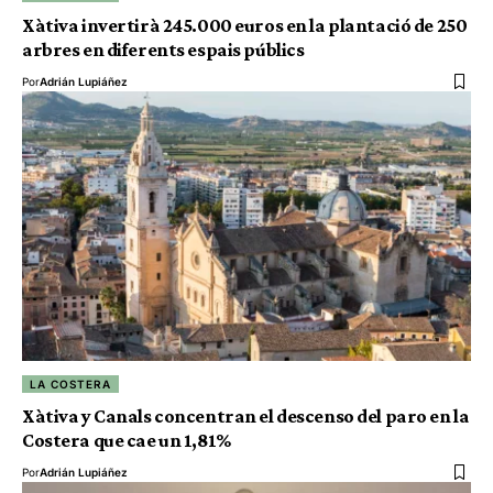
Xàtiva invertirà 245.000 euros en la plantació de 250
arbres en diferents espais públics
Por
Adrián Lupiáñez
LA COSTERA
Xàtiva y Canals concentran el descenso del paro en la
Costera que cae un 1,81%
Por
Adrián Lupiáñez