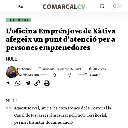
Aa
LA COSTERA
L’oficina EmprénJove de Xàtiva
afegeix un punt d’atenció per a
persones emprenedores
NULL
Por
Admin
Publicado Diciembre 15, 2021
340 Vistas
2 Min Lectura
NULL
Aquest servei, únic a les comarques de la Costera i la
Canal de Navarrés i instaurat pel Pacte Territorial,
permet tramitar documentació