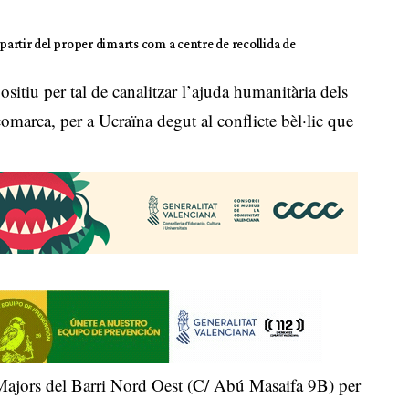
 partir del proper dimarts com a centre de recollida de
itiu per tal de canalitzar l’ajuda humanitària dels
 comarca, per a Ucraïna degut al conflicte bèl·lic que
e Majors del Barri Nord Oest (C/ Abú Masaifa 9B) per