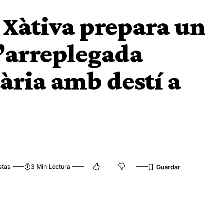
 Xàtiva prepara un
l’arreplegada
ria amb destí a
stas
3 Min Lectura