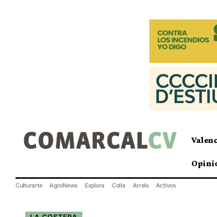
Valen
Opini
Culturarte
AgroNews
Explora
Colla
Arrels
Activos
LA COSTERA