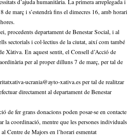
ecessitats d’ajuda humanitària. La primera arreplegada i
8 de març i s’estendrà fins el dimecres 16, amb horari
 hores.
ei, procedents departament de Benestar Social, i al
ls sectorials i col·lectius de la ciutat, així com també
de Xàtiva. En aquest sentit, el Consell d’Acció de
ordinària per al proper dilluns 7 de març, per tal de
aritatxativa-ucrania@ayto-xativa.es
per tal de realitzar
efectuar directament al departament de Benestar
nció de fer grans donacions poden posar-se en contacte
ar la coordinació, mentre que les persones individuals
 al Centre de Majors en l’horari esmentat