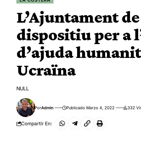
L’Ajuntament de
dispositiu per a 
d’ajuda humanità
Ucraïna
NULL
Por
Admin
Publicado Marzo 4, 2022
332 Vi
Compartir En: