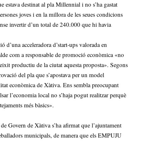
 estava destinat al pla Millennial i no s’ha gastat
 persones joves i en la millora de les seues condicions
nse invertir d’un total de 240.000 que hi havia
ció d’una acceleradora d’start-ups valorada en
lcalde com a responsable de promoció econòmica «no
l teixit productiu de la ciutat aquesta proposta». Segons
rovació del pla que s’apostava per un model
alitat econòmica de Xàtiva. Ens sembla preocupant
ulsar l’economia local no s’haja pogut realitzar perquè
ntejaments més bàsics».
 de Govern de Xàtiva s’ha afirmat que l’ajuntament
treballadors municipals, de manera que els EMPUJU