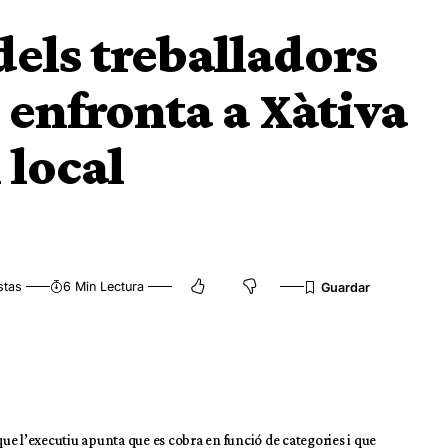
els treballadors
 enfronta a Xàtiva
 local
stas
6 Min Lectura
e l’executiu apunta que es cobra en funció de categories i que