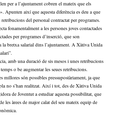
len per a l’ajuntament cobren el mateix que els
s». Apunten així que aquesta diferència es deu a que
s retribucions del personal contractat per programes.
ecta fonamentalment a les persones joves contactades
tades per programes d’inserció, que son
la bretxa salarial dins l’ajuntament. A Xàtiva Unida
alari”.
ia, amb una duració de sis mesos i unes retribucions
 temps o be augmentar les seues retribucions.
 millores són possibles pressupostàriament, ja que
a no s’han realitzat. Així i tot, des de Xàtiva Unida
idora de Joventut a estudiar aquesta possibilitat, que
de les àrees de major calat del seu mateix equip de
conòmica.