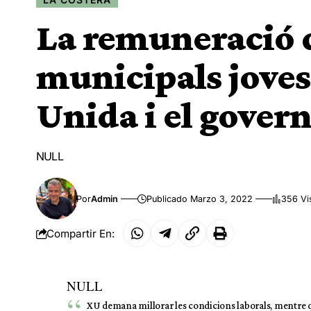
La remuneració d
municipals joves
Unida i el govern
NULL
Por
Admin
Publicado Marzo 3, 2022
356 Vi
Compartir En:
NULL
XU demana millorar les condicions laborals, mentre qu