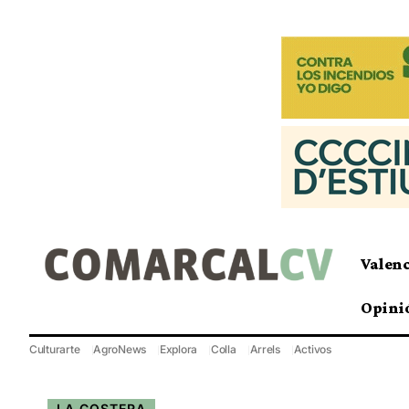
Valen
Opini
Culturarte
AgroNews
Explora
Colla
Arrels
Activos
LA COSTERA