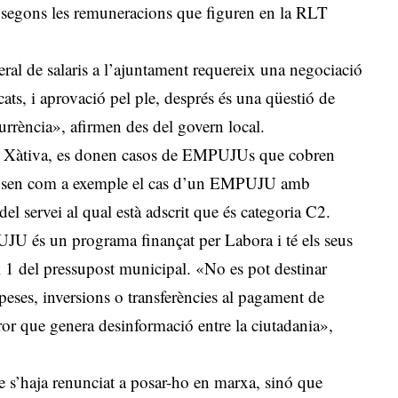
 i segons les remuneracions que figuren en la RLT
.
al de salaris a l’ajuntament requereix una negociació
cats, i aprovació pel ple, després és una qüestió de
rrència», afirmen des del govern local.
e Xàtiva, es donen casos de EMPUJUs que cobren
 Posen com a exemple el cas d’un EMPUJU amb
l servei al qual està adscrit que és categoria C2.
U és un programa finançat per Labora i té els seus
ol 1 del pressupost municipal. «No es pot destinar
speses, inversions o transferències al pagament de
error que genera desinformació entre la ciutadania»,
ue s’haja renunciat a posar-ho en marxa, sinó que