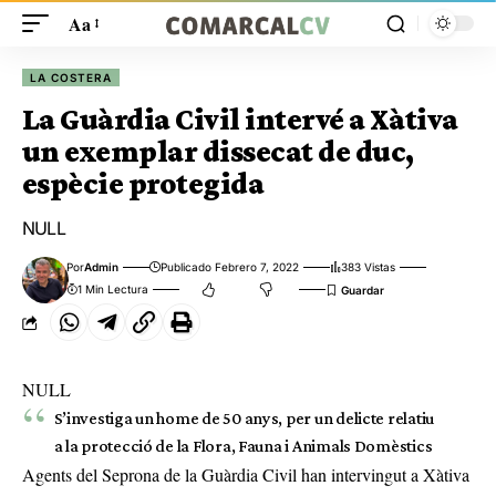
Aa
LA COSTERA
La Guàrdia Civil intervé a Xàtiva
un exemplar dissecat de duc,
espècie protegida
NULL
Por
Admin
Publicado Febrero 7, 2022
383 Vistas
1 Min Lectura
NULL
S’investiga un home de 50 anys, per un delicte relatiu
a la protecció de la Flora, Fauna i Animals Domèstics
Agents del Seprona de la Guàrdia Civil han intervingut a Xàtiva