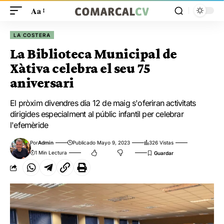
Aa
LA COSTERA
La Biblioteca Municipal de
Xàtiva celebra el seu 75
aniversari
El pròxim divendres dia 12 de maig s'oferiran activitats
dirigides especialment al públic infantil per celebrar
l'efemèride
Por
Admin
Publicado Mayo 9, 2023
326 Vistas
1 Min Lectura