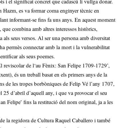
s i el significat concret que cadascú li vullga donar.
bn Hazm, es va formar coma enginyer tècnic en
ballant informant-se fins fa uns anys. En aquest moment
at, que combina amb altres interessos històrics,
a als seus versos. Al ser una persona amb diversitat
 ha permès connectar amb la mort i la vulnerabilitat
entificar als seus poemes.
El reviscolar de l‘au Fènix: San Felipe 1709-1729’,
xent), és un treball basat en els primers anys de la
ans de les tropes borbòniques de Felip Vé l’any 1707,
 25 d’abril d’aquell any, i que va provocar el seu
Felipe’ fins la restitució del nom original, ja a les
ó de la regidora de Cultura Raquel Caballero i també