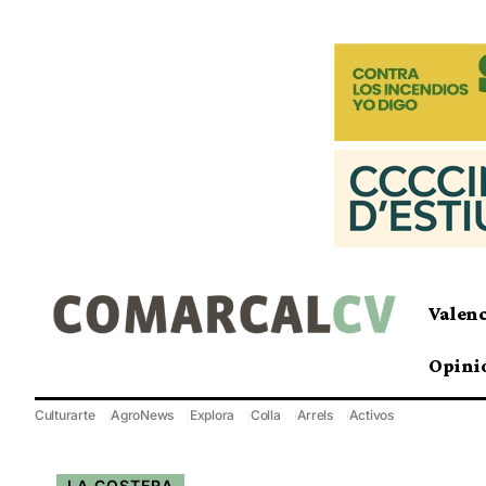
Valen
Opini
Culturarte
AgroNews
Explora
Colla
Arrels
Activos
LA COSTERA