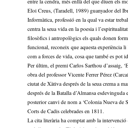
entre la cendra, més enllà del que diuen els mot
Eloi Creus, (Taradell, 1989) guanyador del I
Informàtica, professió en la qual va estar tre
centra la seua vida en la poesia i l’espiritualit
filosòfics i antropològics els quals donen form
funcional, reconeix que aquesta experiència li
com a forces de vida, cosa que també es pot id
Per últim, el premi Carlos Sarthou d’assaig, ‘
obra del professor Vicente Ferrer Pérez (Carcai
ciutat de Xàtiva després de la seua crema a m
després de la Batalla d’Almansa esdevinguda el
posterior canvi de nom a ‘Colonia Nueva de San 
Corts de Cadis celebrades en 1811.
La cita literària ha comptat amb la intervenci