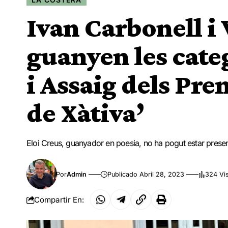
Ivan Carbonell i 
guanyen les cate
i Assaig dels Pre
de Xàtiva’
Eloi Creus, guanyador en poesia, no ha pogut estar presen
Por
Admin
Publicado Abril 28, 2023
324 Vi
Compartir En: