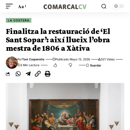
Aa
LA COSTERA
Finalitza la restauració de ‘El
Sant Sopar’: així llueix l’obra
mestra de 1806 a Xàtiva
Por
Toni Cuquerella
Publicado Mayo 13, 2026
521 Vistas
3 Min Lectura