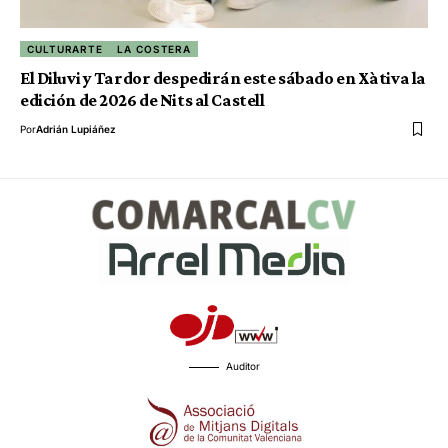
CULTURARTE
LA COSTERA
El Diluvi y Tardor despedirán este sábado en Xàtiva la
edición de 2026 de Nits al Castell
Por
Adrián Lupiáñez
Auditor