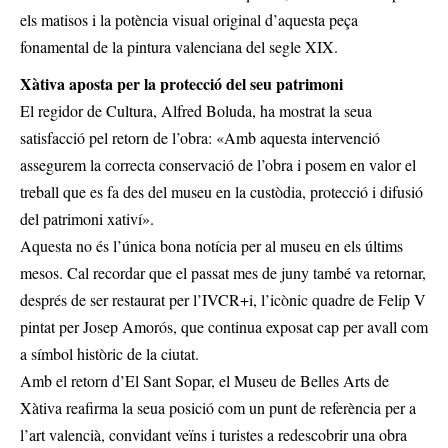
els matisos i la potència visual original d’aquesta peça
fonamental de la pintura valenciana del segle XIX.
Xàtiva aposta per la protecció del seu patrimoni
El regidor de Cultura, Alfred Boluda, ha mostrat la seua
satisfacció pel retorn de l’obra: «Amb aquesta intervenció
assegurem la correcta conservació de l’obra i posem en valor el
treball que es fa des del museu en la custòdia, protecció i difusió
del patrimoni xativí».
Aquesta no és l’única bona notícia per al museu en els últims
mesos. Cal recordar que el passat mes de juny també va retornar,
després de ser restaurat per l’IVCR+i, l’icònic quadre de Felip V
pintat per Josep Amorós, que continua exposat cap per avall com
a símbol històric de la ciutat.
Amb el retorn d’El Sant Sopar, el Museu de Belles Arts de
Xàtiva reafirma la seua posició com un punt de referència per a
l’art valencià, convidant veïns i turistes a redescobrir una obra