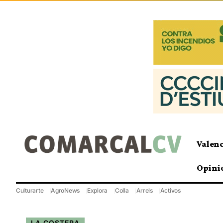
Valen
Opini
Culturarte
AgroNews
Explora
Colla
Arrels
Activos
LA COSTERA