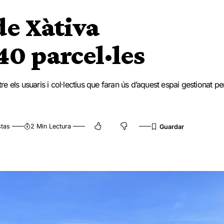
de Xàtiva
0 parcel·les
re els usuaris i col·lectius que faran ús d’aquest espai gestionat pe
stas
2 Min Lectura