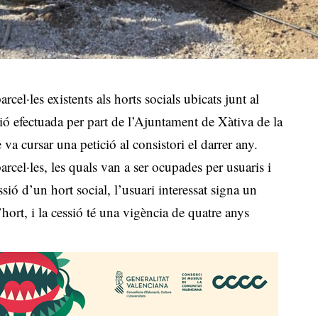
rcel·les existents als horts socials ubicats junt al
ció efectuada per part de l’Ajuntament de Xàtiva de la
a cursar una petició al consistori el darrer any.
rcel·les, les quals van a ser ocupades per usuaris i
essió d’un hort social, l’usuari interessat signa un
ort, i la cessió té una vigència de quatre anys